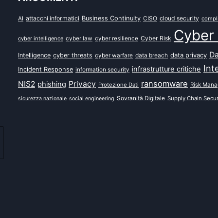
attacchi informatici
Business Continuity
CISO
cloud security
AI
compl
Cyber 
Cyber Risk
cyber intelligence
cyber law
cyber resilience
Da
data privacy
Intelligence
cyber threats
data breach
cyber warfare
Int
infrastrutture critiche
Incident Response
information security
ransomware
NIS2
Privacy
phishing
Protezione Dati
Risk Man
Sovranità Digitale
Supply Chain Secur
sicurezza nazionale
social engineering