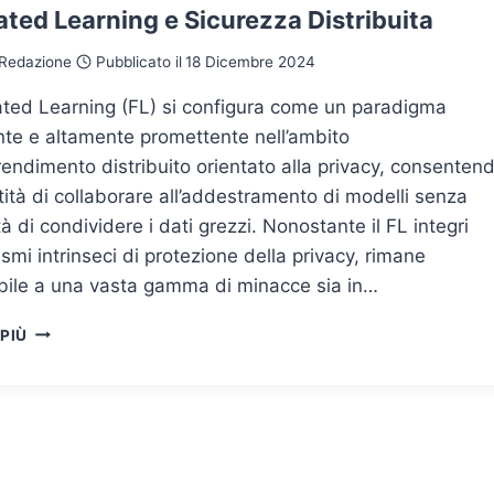
ted Learning e Sicurezza Distribuita
Redazione
Pubblicato il
18 Dicembre 2024
rated Learning (FL) si configura come un paradigma
te e altamente promettente nell’ambito
rendimento distribuito orientato alla privacy, consenten
tità di collaborare all’addestramento di modelli senza
à di condividere i dati grezzi. Nonostante il FL integri
mi intrinseci di protezione della privacy, rimane
ibile a una vasta gamma di minacce sia in…
FEDERATED
 PIÙ
LEARNING
E
SICUREZZA
DISTRIBUITA