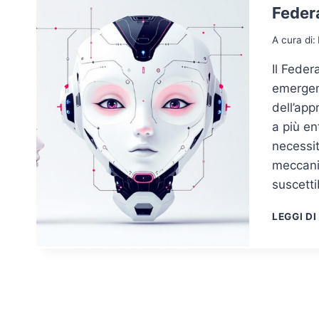
Federa
A cura di:
Il Fede
emergen
dell’app
a più en
necessit
meccanis
suscett
LEGGI DI