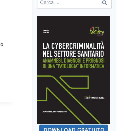
per:
do