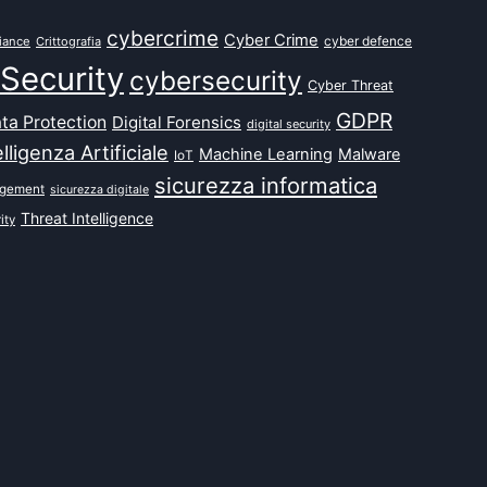
cybercrime
Cyber Crime
cyber defence
iance
Crittografia
Security
cybersecurity
Cyber Threat
GDPR
ta Protection
Digital Forensics
digital security
elligenza Artificiale
Machine Learning
Malware
IoT
sicurezza informatica
agement
sicurezza digitale
Threat Intelligence
ity