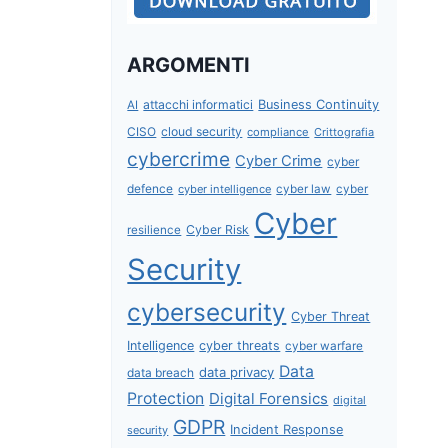
ARGOMENTI
attacchi informatici
Business Continuity
AI
CISO
cloud security
compliance
Crittografia
cybercrime
Cyber Crime
cyber
defence
cyber intelligence
cyber law
cyber
Cyber
Cyber Risk
resilience
Security
cybersecurity
Cyber Threat
Intelligence
cyber threats
cyber warfare
Data
data privacy
data breach
Protection
Digital Forensics
digital
GDPR
Incident Response
security