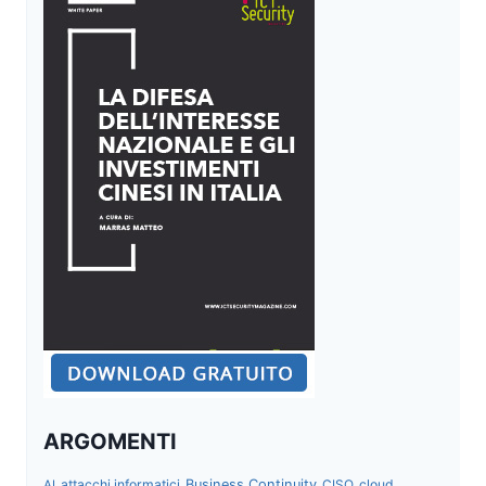
ARGOMENTI
attacchi informatici
Business Continuity
CISO
cloud
AI