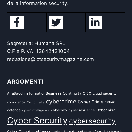
della information security.
Segreteria: Humana SRL
C.F e P.IVA: 13642431004
redazione@ictsecuritymagazine.com
ARGOMENTI
attacchi informatici
Business Continuity
CISO
cloud security
AI
cybercrime
Cyber Crime
cyber
compliance
Crittografia
defence
Cyber Risk
cyber intelligence
cyber law
cyber resilience
Cyber Security
cybersecurity
Cyber Threat Intelligence
cyber threats
data breach
cyber warfare