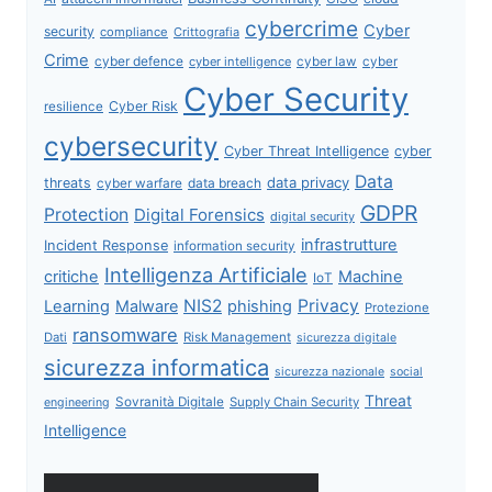
cybercrime
Cyber
security
compliance
Crittografia
Crime
cyber defence
cyber intelligence
cyber law
cyber
Cyber Security
Cyber Risk
resilience
cybersecurity
Cyber Threat Intelligence
cyber
Data
data privacy
threats
data breach
cyber warfare
GDPR
Protection
Digital Forensics
digital security
infrastrutture
Incident Response
information security
Intelligenza Artificiale
critiche
Machine
IoT
NIS2
Privacy
Learning
Malware
phishing
Protezione
ransomware
Dati
Risk Management
sicurezza digitale
sicurezza informatica
sicurezza nazionale
social
Threat
Sovranità Digitale
Supply Chain Security
engineering
Intelligence