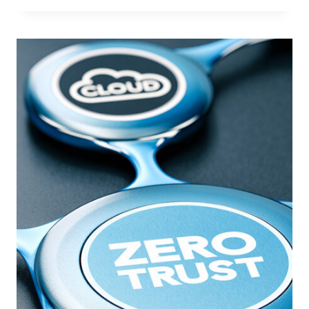
STEP
PER
PORTARE
LA
SICUREZZA
DELLE
API
A
UN
LIVELLO
SUPERIORE