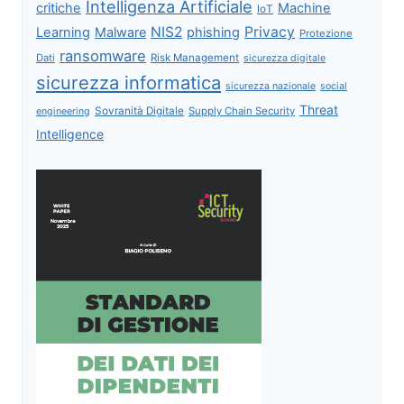
Intelligenza Artificiale
critiche
Machine
IoT
NIS2
Privacy
Learning
Malware
phishing
Protezione
ransomware
Dati
Risk Management
sicurezza digitale
sicurezza informatica
sicurezza nazionale
social
Threat
Sovranità Digitale
Supply Chain Security
engineering
Intelligence