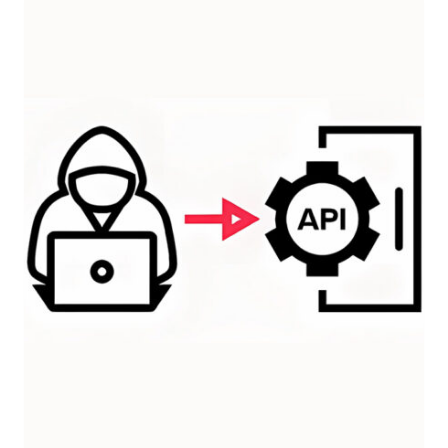
SICUREZZA
DELLE
API
BY
EQUIXLY