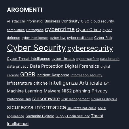
ARGOMENTI
attacchi informatici
Business Continuity
CISO
cloud security
AI
cybercrime
Cyber Crime
cyber
compliance
Crittografia
defence
Cyber Risk
cyber intelligence
cyber law
cyber resilience
Cyber Security
cybersecurity
Cyber Threat Intelligence
cyber threats
data breach
cyber warfare
Data Protection
Digital Forensics
data privacy
digital
GDPR
Incident Response
security
information security
Intelligenza Artificiale
infrastrutture critiche
IoT
NIS2
Privacy
Machine Learning
Malware
phishing
ransomware
Protezione Dati
Risk Management
sicurezza digitale
sicurezza informatica
sicurezza nazionale
social
Threat
Sovranità Digitale
Supply Chain Security
engineering
Intelligence