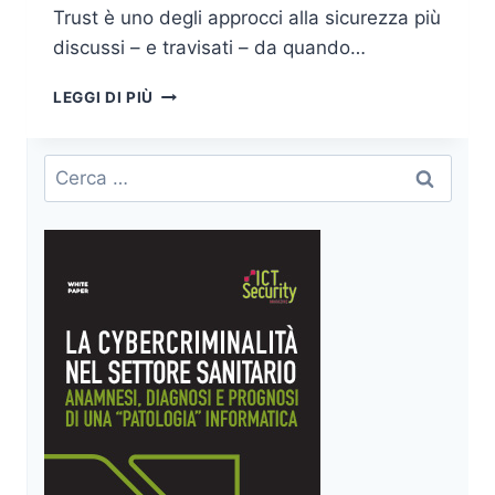
Trust è uno degli approcci alla sicurezza più
discussi – e travisati – da quando…
IMPLEMENTARE
LEGGI DI PIÙ
UN
APPROCCIO
ZERO
Ricerca
TRUST
per:
PER
LA
PROTEZIONE
DEI
BOT
E
LA
SICUREZZA
DI
WEB
E
API