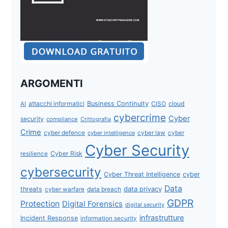
ARGOMENTI
attacchi informatici
Business Continuity
CISO
cloud
AI
cybercrime
Cyber
security
compliance
Crittografia
Crime
cyber defence
cyber intelligence
cyber law
cyber
Cyber Security
Cyber Risk
resilience
cybersecurity
Cyber Threat Intelligence
cyber
Data
data privacy
threats
data breach
cyber warfare
GDPR
Protection
Digital Forensics
digital security
infrastrutture
Incident Response
information security