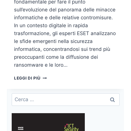
fondamentale per fare il punto
sull’evoluzione del panorama delle minacce
informatiche e delle relative contromisure.
In un contesto digitale in rapida
trasformazione, gli esperti ESET analizzano
le sfide emergenti nella sicurezza
informatica, concentrandosi sui trend più
preoccupanti come la diffusione dei
ransomware e le loro…
LA
LEGGI DI PIÙ
SICUREZZA
A
RISCHIO
Ricerca
RISCATTO
per:
E
LA
NUOVA
MINACCIA