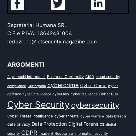
Segreteria: Humana SRL
C.F e P.IVA: 13642431004
redazione@ictsecuritymagazine.com
ARGOMENTI
attacchi informatici
Business Continuity
CISO
cloud security
AI
cybercrime
Cyber Crime
cyber
compliance
Crittografia
defence
Cyber Risk
cyber intelligence
cyber law
cyber resilience
Cyber Security
cybersecurity
Cyber Threat Intelligence
cyber threats
data breach
cyber warfare
Data Protection
Digital Forensics
data privacy
digital
GDPR
Incident Response
security
information security