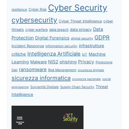
Cyber Security
Cyber Risk
resilience
cybersecurity
Cyber Threat Intelligence
cyber
Data
data privacy
threats
data breach
cyber warfare
GDPR
Protection
Digital Forensics
digital security
infrastrutture
Incident Response
information security
Intelligenza Artificiale
critiche
Machine
IoT
NIS2
Privacy
Learning
Malware
phishing
Protezione
ransomware
Dati
Risk Management
sicurezza digitale
sicurezza informatica
sicurezza nazionale
social
Threat
Sovranità Digitale
Supply Chain Security
engineering
Intelligence