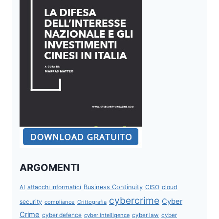
ARGOMENTI
attacchi informatici
Business Continuity
CISO
cloud
AI
cybercrime
Cyber
security
compliance
Crittografia
Crime
cyber defence
cyber intelligence
cyber law
cyber