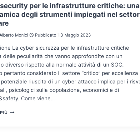
ecurity per le infrastrutture critiche: una
mica degli strumenti impiegati nel settor
are
Alberto Monici
Pubblicato il
3 Maggio 2023
ione La cyber sicurezza per le infrastrutture critiche
 delle peculiarità che vanno approfondite con un
o diverso rispetto alla normale attività di un SOC.
pertanto considerato il settore “critico” per eccellenza
potenziale riuscita di un cyber attacco implica per i risvo
li, psicologici sulla popolazione, economici e di
y&safety. Come viene…
CYBERSECURITY
 PIÙ
PER
LE
INFRASTRUTTURE
CRITICHE: