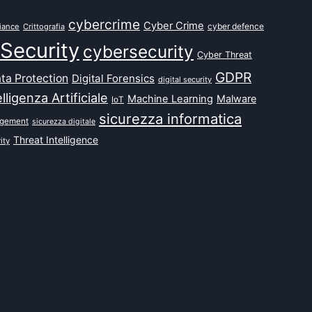
cybercrime
Cyber Crime
cyber defence
iance
Crittografia
Security
cybersecurity
Cyber Threat
GDPR
ta Protection
Digital Forensics
digital security
elligenza Artificiale
Machine Learning
Malware
IoT
sicurezza informatica
agement
sicurezza digitale
Threat Intelligence
ity