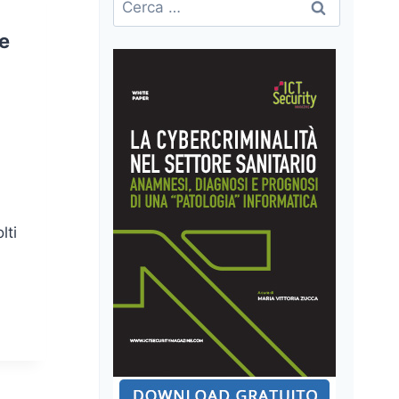
per:
e
lti