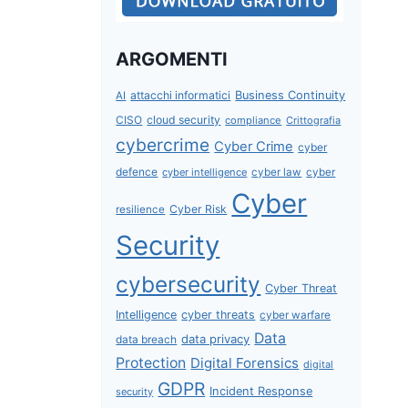
ARGOMENTI
attacchi informatici
Business Continuity
AI
CISO
cloud security
compliance
Crittografia
cybercrime
Cyber Crime
cyber
defence
cyber intelligence
cyber law
cyber
Cyber
Cyber Risk
resilience
Security
cybersecurity
Cyber Threat
Intelligence
cyber threats
cyber warfare
Data
data privacy
data breach
Protection
Digital Forensics
digital
GDPR
Incident Response
security