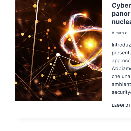
Cybers
panora
nucle
A cura di:
Introduz
presenta
approcci
Abbiamo 
che una 
ambienta
securit
LEGGI DI