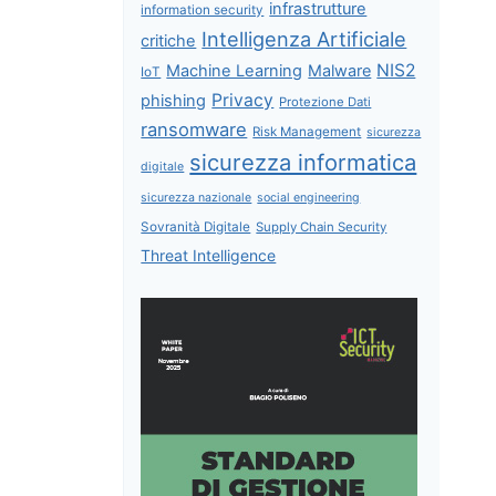
infrastrutture
information security
Intelligenza Artificiale
critiche
NIS2
Machine Learning
Malware
IoT
Privacy
phishing
Protezione Dati
ransomware
Risk Management
sicurezza
sicurezza informatica
digitale
sicurezza nazionale
social engineering
Sovranità Digitale
Supply Chain Security
Threat Intelligence