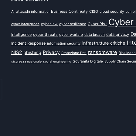
attacchi informatici
Business Continuity
CISO
cloud security
AI
compl
Cyber 
Cyber Risk
cyber intelligence
cyber law
cyber resilience
Da
data privacy
Intelligence
cyber threats
data breach
cyber warfare
Int
infrastrutture critiche
Incident Response
information security
ransomware
NIS2
Privacy
phishing
Protezione Dati
Risk Man
Sovranità Digitale
Supply Chain Secur
sicurezza nazionale
social engineering