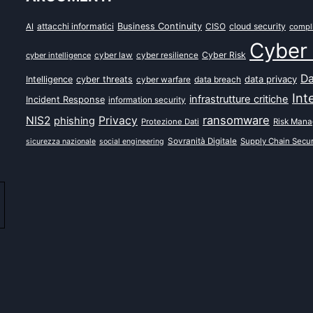
attacchi informatici
Business Continuity
CISO
cloud security
AI
compl
Cyber 
Cyber Risk
cyber intelligence
cyber law
cyber resilience
Da
data privacy
Intelligence
cyber threats
data breach
cyber warfare
Int
infrastrutture critiche
Incident Response
information security
ransomware
NIS2
Privacy
phishing
Protezione Dati
Risk Man
Sovranità Digitale
Supply Chain Secur
sicurezza nazionale
social engineering