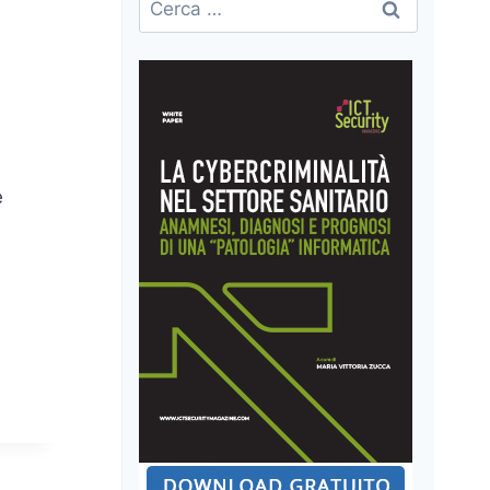
per:
e