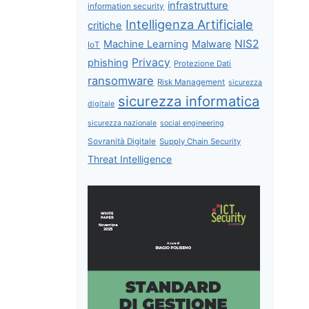
infrastrutture
information security
Intelligenza Artificiale
critiche
NIS2
Machine Learning
Malware
IoT
Privacy
phishing
Protezione Dati
ransomware
Risk Management
sicurezza
sicurezza informatica
digitale
sicurezza nazionale
social engineering
Sovranità Digitale
Supply Chain Security
Threat Intelligence