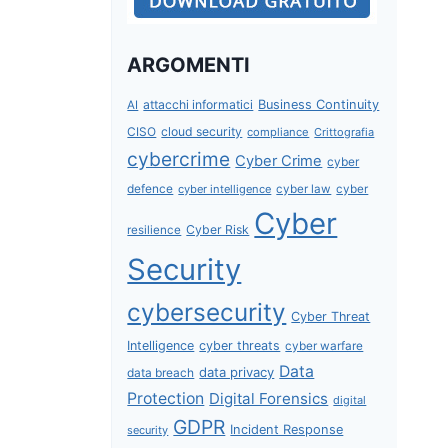
ARGOMENTI
attacchi informatici
Business Continuity
AI
CISO
cloud security
compliance
Crittografia
cybercrime
Cyber Crime
cyber
defence
cyber intelligence
cyber law
cyber
Cyber
Cyber Risk
resilience
Security
cybersecurity
Cyber Threat
Intelligence
cyber threats
cyber warfare
Data
data privacy
data breach
Protection
Digital Forensics
digital
GDPR
Incident Response
security