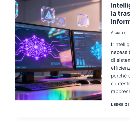
Intell
la tra
infor
A cura di:
L’Intell
necessit
di siste
efficien
perché u
contesto
rappres
LEGGI DI