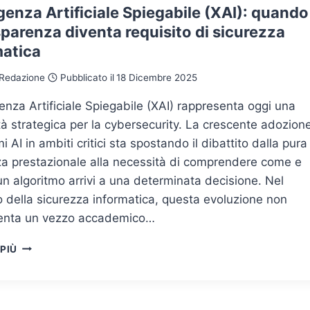
igenza Artificiale Spiegabile (XAI): quando
sparenza diventa requisito di sicurezza
matica
Redazione
Pubblicato il
18 Dicembre 2025
igenza Artificiale Spiegabile (XAI) rappresenta oggi una
à strategica per la cybersecurity. La crescente adozion
mi AI in ambiti critici sta spostando il dibattito dalla pura
za prestazionale alla necessità di comprendere come e
n algoritmo arrivi a una determinata decisione. Nel
 della sicurezza informatica, questa evoluzione non
enta un vezzo accademico…
INTELLIGENZA
 PIÙ
ARTIFICIALE
SPIEGABILE
(XAI):
QUANDO