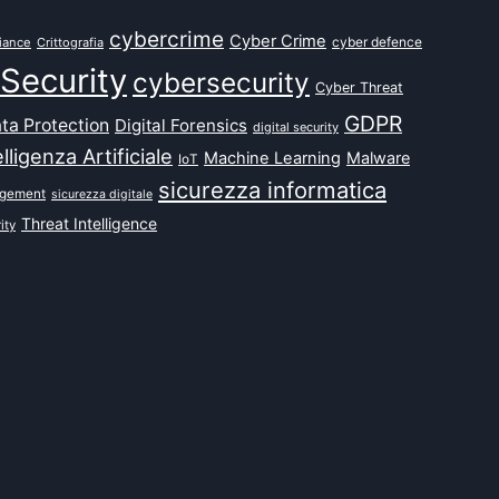
cybercrime
Cyber Crime
cyber defence
iance
Crittografia
Security
cybersecurity
Cyber Threat
GDPR
ta Protection
Digital Forensics
digital security
elligenza Artificiale
Machine Learning
Malware
IoT
sicurezza informatica
agement
sicurezza digitale
Threat Intelligence
ity