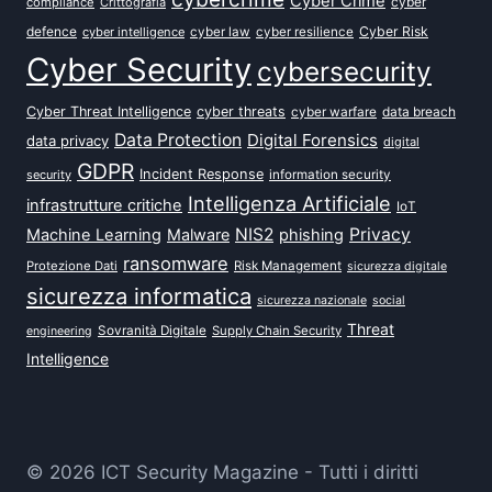
Cyber Crime
cyber
compliance
Crittografia
defence
Cyber Risk
cyber intelligence
cyber law
cyber resilience
Cyber Security
cybersecurity
Cyber Threat Intelligence
cyber threats
data breach
cyber warfare
Data Protection
Digital Forensics
data privacy
digital
GDPR
Incident Response
security
information security
Intelligenza Artificiale
infrastrutture critiche
IoT
NIS2
Privacy
Machine Learning
Malware
phishing
ransomware
Protezione Dati
Risk Management
sicurezza digitale
sicurezza informatica
sicurezza nazionale
social
Threat
Sovranità Digitale
Supply Chain Security
engineering
Intelligence
© 2026 ICT Security Magazine - Tutti i diritti