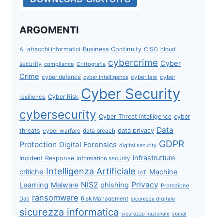
ARGOMENTI
attacchi informatici
Business Continuity
CISO
cloud
AI
cybercrime
Cyber
security
compliance
Crittografia
Crime
cyber defence
cyber intelligence
cyber law
cyber
Cyber Security
Cyber Risk
resilience
cybersecurity
Cyber Threat Intelligence
cyber
Data
data privacy
threats
data breach
cyber warfare
GDPR
Protection
Digital Forensics
digital security
infrastrutture
Incident Response
information security
Intelligenza Artificiale
critiche
Machine
IoT
NIS2
Privacy
Learning
Malware
phishing
Protezione
ransomware
Dati
Risk Management
sicurezza digitale
sicurezza informatica
sicurezza nazionale
social