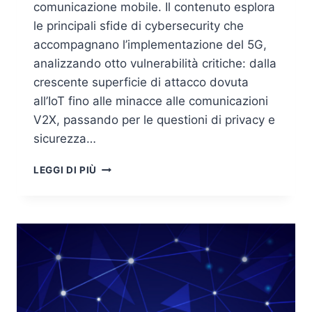
comunicazione mobile. Il contenuto esplora
le principali sfide di cybersecurity che
accompagnano l’implementazione del 5G,
analizzando otto vulnerabilità critiche: dalla
crescente superficie di attacco dovuta
all’IoT fino alle minacce alle comunicazioni
V2X, passando per le questioni di privacy e
sicurezza…
8
LEGGI DI PIÙ
SFIDE
CRITICHE
PER
LA
CYBERSECURITY
NELLE
RETI
5G