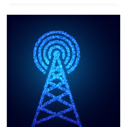
E
PRIVACY:
IMSI
VS
SUCI
CATCHER
–
ANALISI
E
TEST
PRATICI
2024