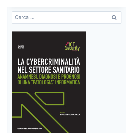
EVOLUZIONE,
ARCHITETTURA
E
Ricerca
SICUREZZA
per:
DELLE
RETI
MOBILI
DI
NUOVA
GENERAZIONE