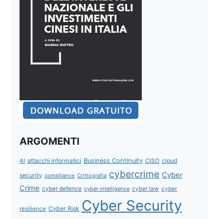
ARGOMENTI
attacchi informatici
Business Continuity
CISO
cloud
AI
cybercrime
Cyber
security
compliance
Crittografia
Crime
cyber defence
cyber intelligence
cyber law
cyber
Cyber Security
Cyber Risk
resilience