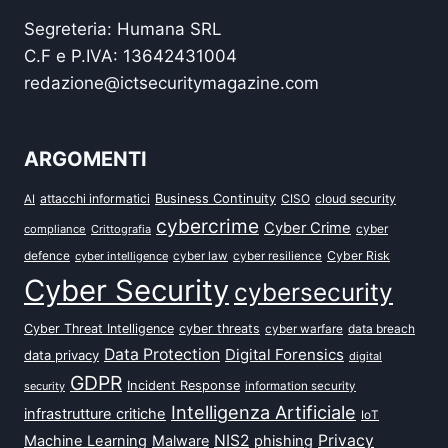
Segreteria: Humana SRL
C.F e P.IVA: 13642431004
redazione@ictsecuritymagazine.com
ARGOMENTI
attacchi informatici
Business Continuity
CISO
cloud security
AI
cybercrime
Cyber Crime
cyber
compliance
Crittografia
defence
Cyber Risk
cyber intelligence
cyber law
cyber resilience
Cyber Security
cybersecurity
Cyber Threat Intelligence
cyber threats
data breach
cyber warfare
Data Protection
Digital Forensics
data privacy
digital
GDPR
Incident Response
security
information security
Intelligenza Artificiale
infrastrutture critiche
IoT
NIS2
Privacy
Machine Learning
Malware
phishing