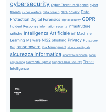
cybersecurity
Cyber Threat Intelligence
cyber
Data
data privacy
threats
data breach
cyber warfare
GDPR
Protection
Digital Forensics
digital security
infrastrutture
Incident Response
information security
Intelligenza Artificiale
critiche
Machine
IoT
NIS2
Privacy
Learning
Malware
phishing
Protezione
ransomware
Dati
Risk Management
sicurezza digitale
sicurezza informatica
sicurezza nazionale
social
Threat
Sovranità Digitale
Supply Chain Security
engineering
Intelligence