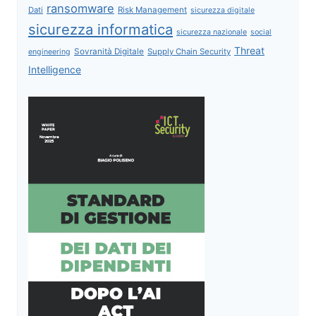
ransomware
Dati
Risk Management
sicurezza digitale
sicurezza informatica
sicurezza nazionale
social
Threat
Sovranità Digitale
Supply Chain Security
engineering
Intelligence