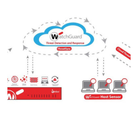
OPERATION
CENTER:
ARCHITETTURA
AVANZATA
PER
LA
CYBERSECURITY