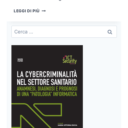
WATCHGUARD
LEGGI DI PIÙ
AGGIORNA
LE
CAPACITÀ
Ricerca
DI
per:
RILEVAZIONE
E
RIMEDIO
AUTOMATICO
CON
UNA
SANDBOX
DI
NUOVA
GENERAZIONE