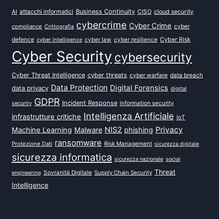
attacchi informatici
Business Continuity
CISO
cloud security
AI
cybercrime
Cyber Crime
cyber
compliance
Crittografia
defence
Cyber Risk
cyber intelligence
cyber law
cyber resilience
Cyber Security
cybersecurity
Cyber Threat Intelligence
cyber threats
data breach
cyber warfare
Data Protection
Digital Forensics
data privacy
digital
GDPR
Incident Response
security
information security
Intelligenza Artificiale
infrastrutture critiche
IoT
NIS2
Privacy
Machine Learning
Malware
phishing
ransomware
Protezione Dati
Risk Management
sicurezza digitale
sicurezza informatica
sicurezza nazionale
social
Threat
Sovranità Digitale
Supply Chain Security
engineering
Intelligence