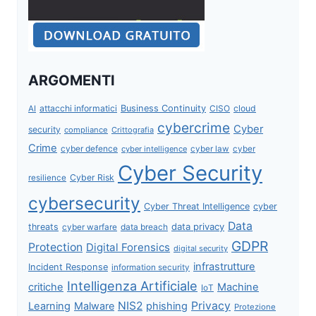
ARGOMENTI
attacchi informatici
Business Continuity
CISO
cloud
AI
cybercrime
Cyber
security
compliance
Crittografia
Crime
cyber defence
cyber intelligence
cyber law
cyber
Cyber Security
Cyber Risk
resilience
cybersecurity
Cyber Threat Intelligence
cyber
Data
data privacy
threats
data breach
cyber warfare
GDPR
Protection
Digital Forensics
digital security
infrastrutture
Incident Response
information security
Intelligenza Artificiale
critiche
Machine
IoT
NIS2
Privacy
Learning
Malware
phishing
Protezione