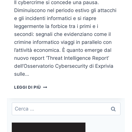
Il cybercrime si concede una pausa.
Diminuiscono nel periodo estivo gli attacchi
e gli incidenti informatici e si riapre
leggermente la forbice tra i primi e i
secondi: segnali che evidenziano come il
crimine informatico viaggi in parallelo con
l’attività economica. È quanto emerge dal
nuovo report ‘Threat Intelligence Report’
dell’Osservatorio Cybersecurity di Exprivia
sulle…
NUOVO
LEGGI DI PIÙ
REPORT
CYBERSECURITY
DI
Ricerca
EXPRIVIA:
per:
PAUSA
ESTIVA
PER