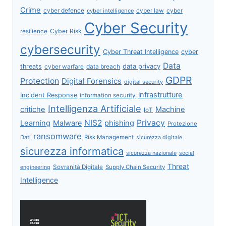
Crime
cyber defence
cyber intelligence
cyber law
cyber
Cyber Security
Cyber Risk
resilience
cybersecurity
Cyber Threat Intelligence
cyber
Data
data privacy
threats
data breach
cyber warfare
GDPR
Protection
Digital Forensics
digital security
infrastrutture
Incident Response
information security
Intelligenza Artificiale
critiche
Machine
IoT
NIS2
Privacy
Learning
Malware
phishing
Protezione
ransomware
Dati
Risk Management
sicurezza digitale
sicurezza informatica
sicurezza nazionale
social
Threat
Sovranità Digitale
Supply Chain Security
engineering
Intelligence