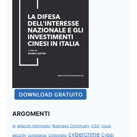
ARGOMENTI
attacchi informatici
Business Continuity
CISO
cloud
AI
cybercrime
Cyber
security
compliance
Crittografia