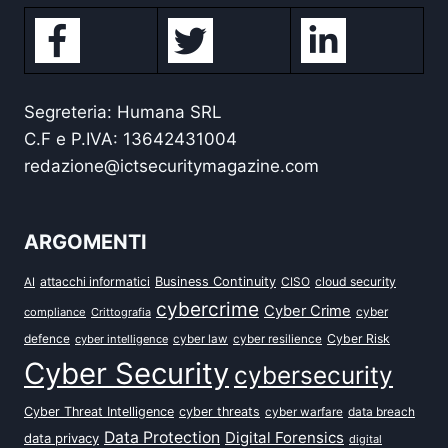
Segreteria: Humana SRL
C.F e P.IVA: 13642431004
redazione@ictsecuritymagazine.com
ARGOMENTI
attacchi informatici
Business Continuity
CISO
cloud security
AI
cybercrime
Cyber Crime
cyber
compliance
Crittografia
defence
Cyber Risk
cyber intelligence
cyber law
cyber resilience
Cyber Security
cybersecurity
Cyber Threat Intelligence
cyber threats
data breach
cyber warfare
Data Protection
Digital Forensics
data privacy
digital