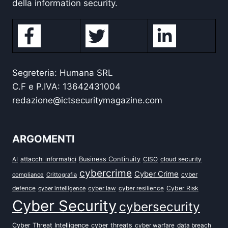
della information security.
Segreteria: Humana SRL
C.F e P.IVA: 13642431004
redazione@ictsecuritymagazine.com
ARGOMENTI
attacchi informatici
Business Continuity
CISO
cloud security
AI
cybercrime
Cyber Crime
cyber
compliance
Crittografia
defence
Cyber Risk
cyber intelligence
cyber law
cyber resilience
Cyber Security
cybersecurity
Cyber Threat Intelligence
cyber threats
data breach
cyber warfare