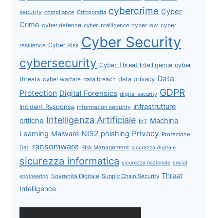
cybercrime
Cyber
security
compliance
Crittografia
Crime
cyber defence
cyber intelligence
cyber law
cyber
Cyber Security
Cyber Risk
resilience
cybersecurity
Cyber Threat Intelligence
cyber
Data
data privacy
threats
data breach
cyber warfare
GDPR
Protection
Digital Forensics
digital security
infrastrutture
Incident Response
information security
Intelligenza Artificiale
critiche
Machine
IoT
NIS2
Privacy
Learning
Malware
phishing
Protezione
ransomware
Dati
Risk Management
sicurezza digitale
sicurezza informatica
sicurezza nazionale
social
Threat
Sovranità Digitale
Supply Chain Security
engineering
Intelligence