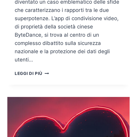
diventato un caso emblematico delle sfide
che caratterizzano i rapporti tra le due
superpotenze. L’app di condivisione video,
di proprietà della società cinese
ByteDance, si trova al centro di un
complesso dibattito sulla sicurezza
nazionale e la protezione dei dati degli
utenti…
TIKTOK
LEGGI DI PIÙ
E
L’ORDINE
ESECUTIVO
DI
TRUMP:
IMPLICAZIONI,
POTENZIALI
ACQUIRENTI
E
FUTURO