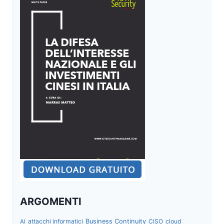
ARGOMENTI
attacchi informatici
Business Continuity
CISO
cloud
AI