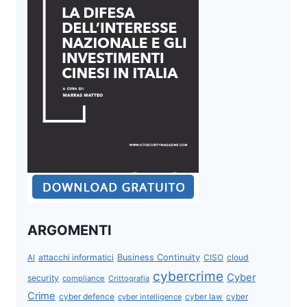
ARGOMENTI
attacchi informatici
Business Continuity
CISO
cloud
AI
cybercrime
Cyber
security
compliance
Crittografia
Crime
cyber defence
cyber intelligence
cyber law
cyber