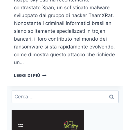
contrastato Xpan, un sofisticato malware
sviluppato dal gruppo di hacker TeamXRat.
Nonostante i criminali informatici brasiliani
siano solitamente specializzati in trojan
bancari, il loro contributo nel mondo dei
ransomware si sta rapidamente evolvendo,
come dimostra questo attacco che richiede
un…
NUOVO
LEGGI DI PIÙ
RANSOMWARE
MADE
IN
Ricerca
BRAZIL
per:
VS
KASPERSKY
LAB