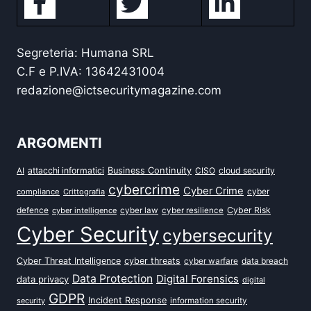
Segreteria: Humana SRL
C.F e P.IVA: 13642431004
redazione@ictsecuritymagazine.com
ARGOMENTI
attacchi informatici
Business Continuity
CISO
cloud security
AI
cybercrime
Cyber Crime
cyber
compliance
Crittografia
defence
Cyber Risk
cyber intelligence
cyber law
cyber resilience
Cyber Security
cybersecurity
Cyber Threat Intelligence
cyber threats
data breach
cyber warfare
Data Protection
Digital Forensics
data privacy
digital
GDPR
Incident Response
security
information security