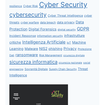
Cyber Security
Cyber Risk
resilience
cybersecurity
Cyber Threat Intelligence
cyber
Data
data privacy
threats
data breach
cyber warfare
GDPR
Protection
Digital Forensics
digital security
infrastrutture
Incident Response
information security
Intelligenza Artificiale
critiche
Machine
IoT
NIS2
Privacy
Learning
Malware
phishing
Protezione
ransomware
Dati
Risk Management
sicurezza digitale
sicurezza informatica
sicurezza nazionale
social
Threat
Sovranità Digitale
Supply Chain Security
engineering
Intelligence