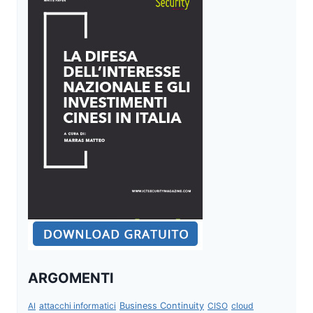
ARGOMENTI
attacchi informatici
Business Continuity
CISO
cloud
AI