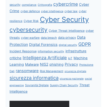
cybercrime
Cyber
security
compliance
Crittografia
Crime
cyber defence
cyber intelligence
cyber law
cyber
Cyber Security
Cyber Risk
resilience
cybersecurity
Cyber Threat Intelligence
cyber
Data
data privacy
threats
data breach
cyber warfare
GDPR
Protection
Digital Forensics
digital security
infrastrutture
Incident Response
information security
Intelligenza Artificiale
critiche
Machine
IoT
NIS2
Privacy
Learning
Malware
phishing
Protezione
ransomware
Dati
Risk Management
sicurezza digitale
sicurezza informatica
sicurezza nazionale
social
Threat
Sovranità Digitale
Supply Chain Security
engineering
Intelligence