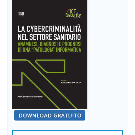
TROVA
MIGLIAIA
DI
ZERO-
DAY
IN
OGNI
SISTEMA
OPERATIVO
E
BROWSER