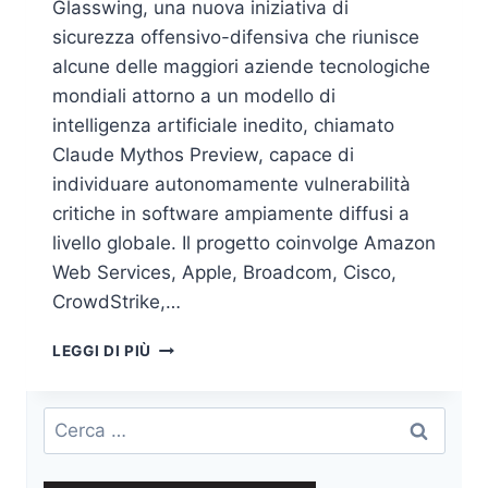
Glasswing, una nuova iniziativa di
sicurezza offensivo-difensiva che riunisce
alcune delle maggiori aziende tecnologiche
mondiali attorno a un modello di
intelligenza artificiale inedito, chiamato
Claude Mythos Preview, capace di
individuare autonomamente vulnerabilità
critiche in software ampiamente diffusi a
livello globale. Il progetto coinvolge Amazon
Web Services, Apple, Broadcom, Cisco,
CrowdStrike,…
ANTHROPIC
LEGGI DI PIÙ
LANCIA
IL
PROJECT
Ricerca
GLASSWING:
per:
CLAUDE
MYTHOS