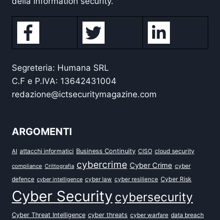
della information security.
Segreteria: Humana SRL
C.F e P.IVA: 13642431004
redazione@ictsecuritymagazine.com
ARGOMENTI
attacchi informatici
Business Continuity
CISO
cloud security
AI
cybercrime
Cyber Crime
cyber
compliance
Crittografia
defence
Cyber Risk
cyber intelligence
cyber law
cyber resilience
Cyber Security
cybersecurity
Cyber Threat Intelligence
cyber threats
data breach
cyber warfare