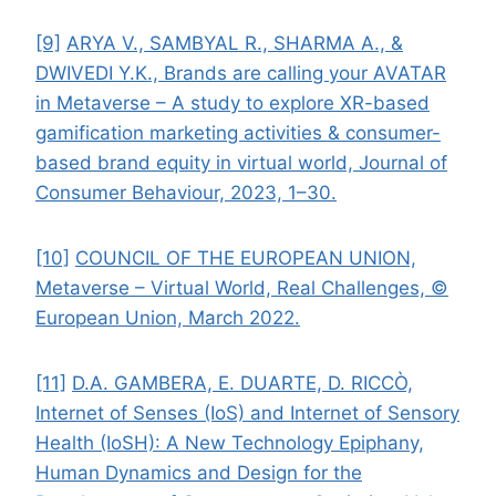
[9]
ARYA V., SAMBYAL R., SHARMA A., &
DWIVEDI Y.K., Brands are calling your AVATAR
in Metaverse – A study to explore XR-based
gamification marketing activities & consumer-
based brand equity in virtual world, Journal of
Consumer Behaviour, 2023, 1–30.
[10]
COUNCIL OF THE EUROPEAN UNION,
Metaverse – Virtual World, Real Challenges, ©
European Union, March 2022.
[11]
D.A. GAMBERA, E. DUARTE, D. RICCÒ,
Internet of Senses (IoS) and Internet of Sensory
Health (IoSH): A New Technology Epiphany,
Human Dynamics and Design for the