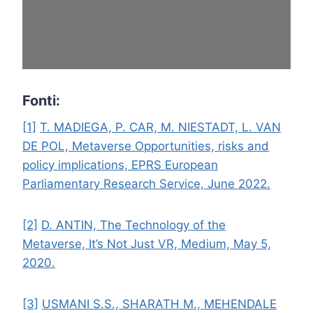
Fonti:
[1]
T. MADIEGA, P. CAR, M. NIESTADT, L. VAN
DE POL, Metaverse Opportunities, risks and
policy implications, EPRS European
Parliamentary Research Service, June 2022.
[2]
D. ANTIN, The Technology of the
Metaverse, It’s Not Just VR, Medium, May 5,
2020.
[3]
USMANI S.S., SHARATH M., MEHENDALE