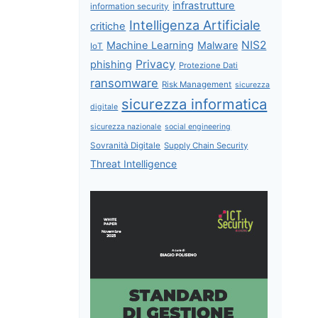
infrastrutture
information security
Intelligenza Artificiale
critiche
NIS2
Machine Learning
Malware
IoT
Privacy
phishing
Protezione Dati
ransomware
Risk Management
sicurezza
sicurezza informatica
digitale
sicurezza nazionale
social engineering
Sovranità Digitale
Supply Chain Security
Threat Intelligence