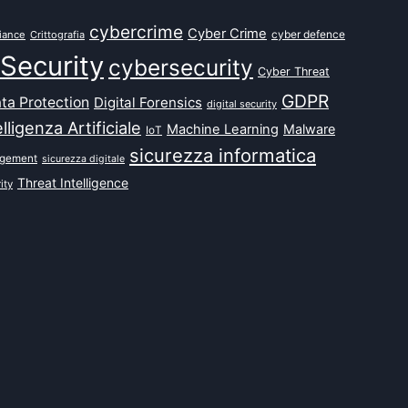
cybercrime
Cyber Crime
cyber defence
iance
Crittografia
Security
cybersecurity
Cyber Threat
GDPR
ta Protection
Digital Forensics
digital security
elligenza Artificiale
Machine Learning
Malware
IoT
sicurezza informatica
agement
sicurezza digitale
Threat Intelligence
ity