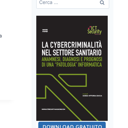
per:
a