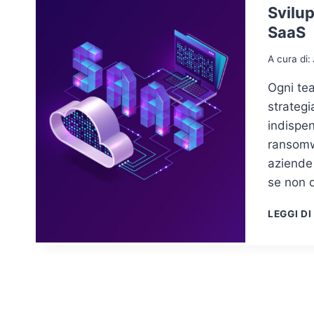
Svilup
SaaS
A cura di:
Ogni tea
strateg
indispen
ransomw
aziende 
se non d
LEGGI DI