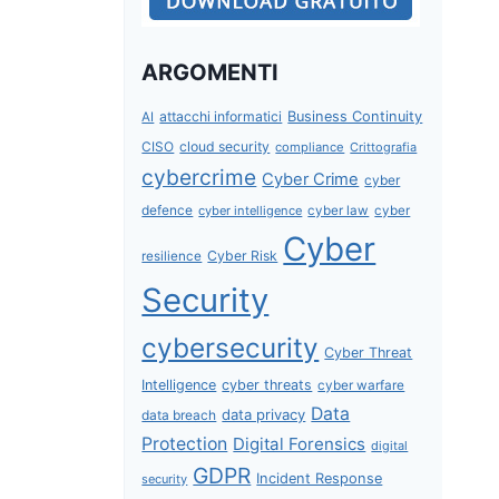
ARGOMENTI
attacchi informatici
Business Continuity
AI
CISO
cloud security
compliance
Crittografia
cybercrime
Cyber Crime
cyber
defence
cyber intelligence
cyber law
cyber
Cyber
Cyber Risk
resilience
Security
cybersecurity
Cyber Threat
Intelligence
cyber threats
cyber warfare
Data
data privacy
data breach
Protection
Digital Forensics
digital
GDPR
Incident Response
security