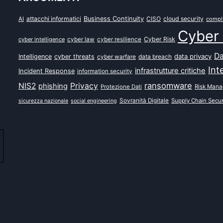
attacchi informatici
Business Continuity
CISO
cloud security
AI
compl
Cyber 
Cyber Risk
cyber intelligence
cyber law
cyber resilience
Da
data privacy
Intelligence
cyber threats
data breach
cyber warfare
Int
infrastrutture critiche
Incident Response
information security
ransomware
NIS2
Privacy
phishing
Protezione Dati
Risk Man
Sovranità Digitale
Supply Chain Secur
sicurezza nazionale
social engineering