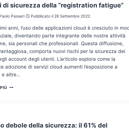
hi di sicurezza della “registration fatigue”
Paolo Passeri
Pubblicato il
28 Settembre 2022
timi anni, l’uso delle applicazioni cloud è cresciuto in mo
iale, diventando parte integrante delle nostre attività
ne, sia personali che professionali. Questa diffusione,
antaggiosa, comporta nuovi rischi per la sicurezza dei
egli account degli utenti. L’articolo esplora come la
e adozione di servizi cloud aumenti l’esposizione a
 e altre…
I
 PIÙ
RISCHI
DI
SICUREZZA
DELLA
“REGISTRATION
FATIGUE”
lo debole della sicurezza: il 61% del