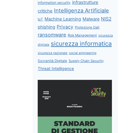
infrastrutture
information security
Intelligenza Artificiale
critiche
NIS2
Machine Learning
Malware
IoT
Privacy
phishing
Protezione Dati
ransomware
Risk Management
sicurezza
sicurezza informatica
digitale
sicurezza nazionale
social engineering
Sovranità Digitale
Supply Chain Security
Threat Intelligence