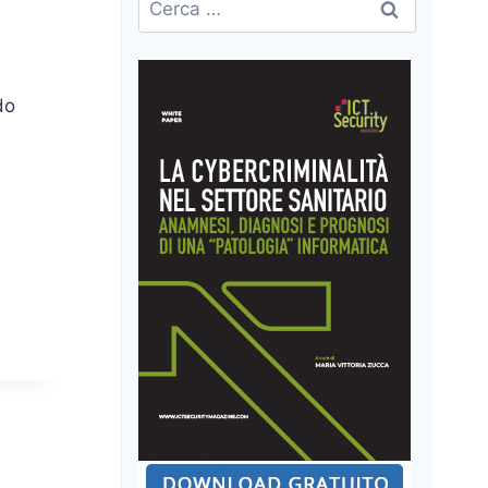
per:
do