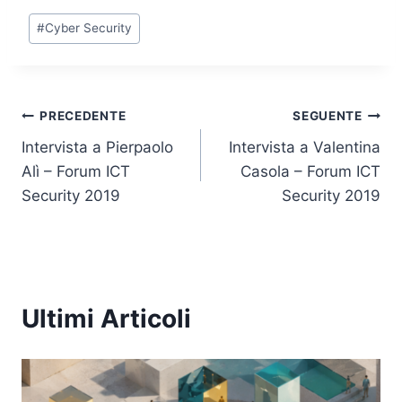
k
c
itt
at
p
ai
Tag
#
Cyber Security
e
e
er
s
y
l
articolo:
dI
b
A
Li
n
o
p
n
Navigazione
PRECEDENTE
SEGUENTE
o
p
k
Intervista a Pierpaolo
Intervista a Valentina
k
articoli
Alì – Forum ICT
Casola – Forum ICT
Security 2019
Security 2019
Ultimi Articoli