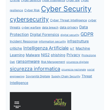
cyber defence
cyber intelligence
cyber law
cyber
Cyber Security
Cyber Risk
resilience
cybersecurity
Cyber Threat Intelligence
cyber
Data
data privacy
threats
data breach
cyber warfare
GDPR
Protection
Digital Forensics
digital security
infrastrutture
Incident Response
information security
Intelligenza Artificiale
critiche
Machine
IoT
NIS2
Privacy
Learning
Malware
phishing
Protezione
ransomware
Dati
Risk Management
sicurezza digitale
sicurezza informatica
sicurezza nazionale
social
Threat
Sovranità Digitale
Supply Chain Security
engineering
Intelligence