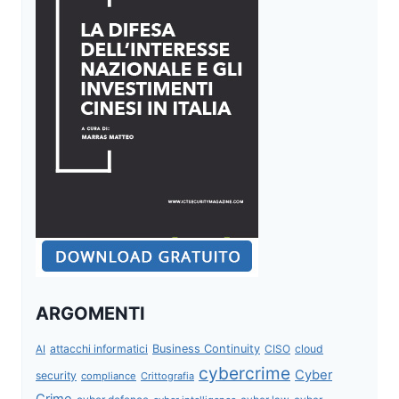
ARGOMENTI
attacchi informatici
Business Continuity
CISO
cloud
AI
cybercrime
Cyber
security
compliance
Crittografia
Crime