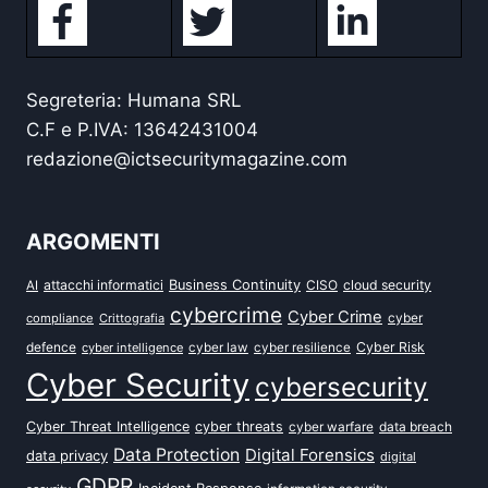
Segreteria: Humana SRL
C.F e P.IVA: 13642431004
redazione@ictsecuritymagazine.com
ARGOMENTI
attacchi informatici
Business Continuity
CISO
cloud security
AI
cybercrime
Cyber Crime
cyber
compliance
Crittografia
defence
Cyber Risk
cyber intelligence
cyber law
cyber resilience
Cyber Security
cybersecurity
Cyber Threat Intelligence
cyber threats
data breach
cyber warfare
Data Protection
Digital Forensics
data privacy
digital
GDPR