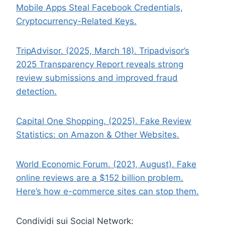
Mobile Apps Steal Facebook Credentials,
Cryptocurrency-Related Keys.
TripAdvisor. (2025, March 18). Tripadvisor’s
2025 Transparency Report reveals strong
review submissions and improved fraud
detection.
Capital One Shopping. (2025). Fake Review
Statistics: on Amazon & Other Websites.
World Economic Forum. (2021, August). Fake
online reviews are a $152 billion problem.
Here’s how e-commerce sites can stop them.
Condividi sui Social Network: