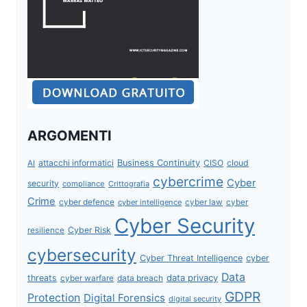
ARGOMENTI
attacchi informatici
Business Continuity
CISO
cloud
AI
cybercrime
Cyber
security
compliance
Crittografia
Crime
cyber defence
cyber intelligence
cyber law
cyber
Cyber Security
Cyber Risk
resilience
cybersecurity
Cyber Threat Intelligence
cyber
Data
data privacy
threats
data breach
cyber warfare
GDPR
Protection
Digital Forensics
digital security