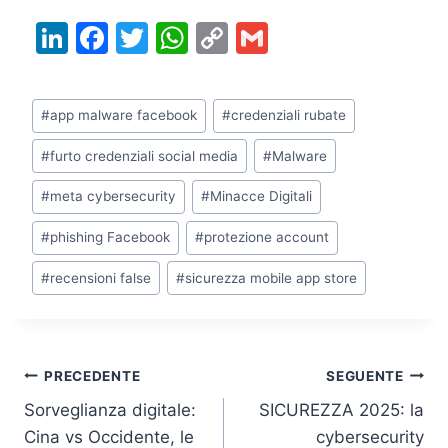
Li
F
T
W
C
G
n
a
w
h
o
m
k
c
itt
at
p
ai
Tag
#
app malware facebook
#
credenziali rubate
e
e
er
s
y
l
articolo:
dI
b
A
Li
#
furto credenziali social media
#
Malware
n
o
p
n
#
meta cybersecurity
#
Minacce Digitali
o
p
k
#
phishing Facebook
#
protezione account
k
#
recensioni false
#
sicurezza mobile app store
Navigazione
PRECEDENTE
SEGUENTE
Sorveglianza digitale:
SICUREZZA 2025: la
articoli
Cina vs Occidente, le
cybersecurity