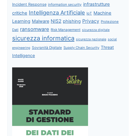
infrastrutture
Incident Response
information security
Intelligenza Artificiale
critiche
Machine
IoT
NIS2
Privacy
Learning
Malware
phishing
Protezione
ransomware
Dati
Risk Management
sicurezza digitale
sicurezza informatica
sicurezza nazionale
social
Threat
Sovranità Digitale
Supply Chain Security
engineering
Intelligence