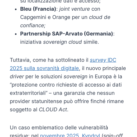
su localizzazione dati e accesso;
Bleu (Francia)
:
joint venture
con
Capgemini e Orange per un
cloud de
confiance;
Partnership SAP-Arvato (Germania)
:
iniziativa
sovereign cloud
simile.
Tuttavia, come ha sottolineato il
survey
IDC
2025 sulla sovranità digitale
, il nuovo principale
driver
per le soluzioni
sovereign
in Europa è la
“protezione contro richieste di accesso ai dati
extraterritoriali” – una garanzia che nessun
provider statunitense può offrire finché rimane
soggetto al
CLOUD Act
.
Un caso emblematico delle vulnerabilità
residue: nel
novembre 2025, Kyndryl
(
spin-off