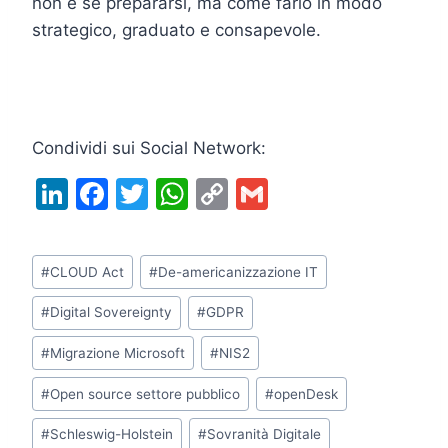
non è se prepararsi, ma come farlo in modo
strategico, graduato e consapevole.
Condividi sui Social Network:
Li
F
T
W
C
G
n
a
w
h
o
m
k
c
itt
at
p
ai
Tag
#
CLOUD Act
#
De-americanizzazione IT
e
e
er
s
y
l
articolo:
dI
b
A
Li
#
Digital Sovereignty
#
GDPR
n
o
p
n
#
Migrazione Microsoft
#
NIS2
o
p
k
#
Open source settore pubblico
#
openDesk
k
#
Schleswig-Holstein
#
Sovranità Digitale