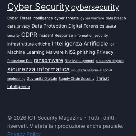
Cyber Security
cybersecurity
Cyber Threat Intelligence
cyber threats
data breach
cyber warfare
Data Protection
Digital Forensics
data privacy
digital
GDPR
Incident Response
security
information security
Intelligenza Artificiale
infrastrutture critiche
IoT
NIS2
Privacy
Machine Learning
Malware
phishing
ransomware
Protezione Dati
Risk Management
sicurezza digitale
sicurezza informatica
sicurezza nazionale
social
Threat
Sovranità Digitale
Supply Chain Security
engineering
Intelligence
© 2026 ICT Security Magazine - Tutti i diritti
riservati. Vietata la riproduzione anche parziale.
Privacy Policy