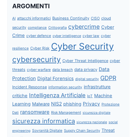
ARGOMENTI
attacchi informatici
Business Continuity
CISO
cloud
AI
cybercrime
Cyber
security
compliance
Crittografia
Crime
cyber defence
cyber intelligence
cyber law
cyber
Cyber Security
Cyber Risk
resilience
cybersecurity
Cyber Threat Intelligence
cyber
Data
data privacy
threats
data breach
cyber warfare
GDPR
Protection
Digital Forensics
digital security
infrastrutture
Incident Response
information security
Intelligenza Artificiale
critiche
Machine
IoT
NIS2
Privacy
Learning
Malware
phishing
Protezione
ransomware
Dati
Risk Management
sicurezza digitale
sicurezza informatica
sicurezza nazionale
social
Threat
Sovranità Digitale
Supply Chain Security
engineering