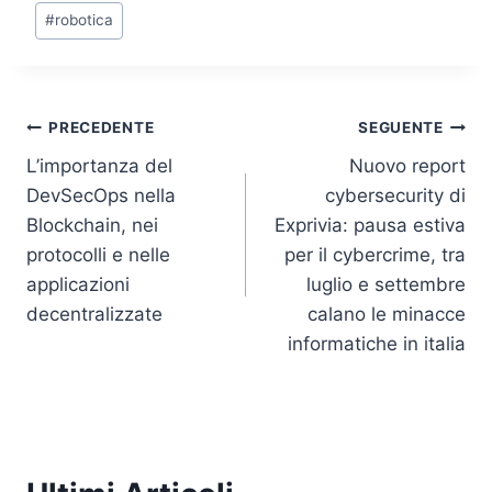
o
p
k
#
robotica
k
Navigazione
PRECEDENTE
SEGUENTE
L’importanza del
Nuovo report
articoli
DevSecOps nella
cybersecurity di
Blockchain, nei
Exprivia: pausa estiva
protocolli e nelle
per il cybercrime, tra
applicazioni
luglio e settembre
decentralizzate
calano le minacce
informatiche in italia