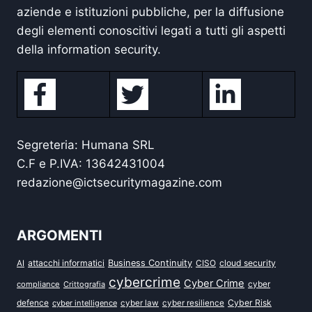
aziende e istituzioni pubbliche, per la diffusione
degli elementi conoscitivi legati a tutti gli aspetti
della information security.
Segreteria: Humana SRL
C.F e P.IVA: 13642431004
redazione@ictsecuritymagazine.com
ARGOMENTI
attacchi informatici
Business Continuity
CISO
cloud security
AI
cybercrime
Cyber Crime
cyber
compliance
Crittografia
defence
Cyber Risk
cyber intelligence
cyber law
cyber resilience