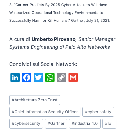
3. “Gartner Predicts By 2025 Cyber Attackers Will Have
Weaponized Operational Technology Environments to
Successfully Harm or Kill Humans,” Gartner, July 21, 2021.
A cura di
Umberto Pirovano
, Senior Manager
Systems Engineering di Palo Alto Networks
Condividi sui Social Network:
Li
F
T
W
C
G
n
a
w
h
o
m
k
c
itt
at
p
ai
Tag
#
Architettura Zero Trust
e
e
er
s
y
l
articolo:
dI
b
A
Li
#
Chief Information Security Officer
#
cyber safety
n
o
p
n
#
cybersecurity
#
Gartner
#
industria 4.0
#
IoT