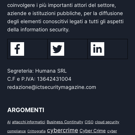
coinvolgere i più importanti attori del settore,
aziende e istituzioni pubbliche, per la diffusione
degli elementi conoscitivi legati a tutti gli aspetti
della information security.
Segreteria: Humana SRL
C.F e P.IVA: 13642431004
redazione@ictsecuritymagazine.com
ARGOMENTI
attacchi informatici
Business Continuity
CISO
cloud security
AI
cybercrime
Cyber Crime
cyber
compliance
Crittografia