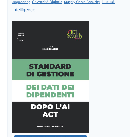
Threat
Sovranità Digitale
Supply Chain Security
engineering
Intelligence