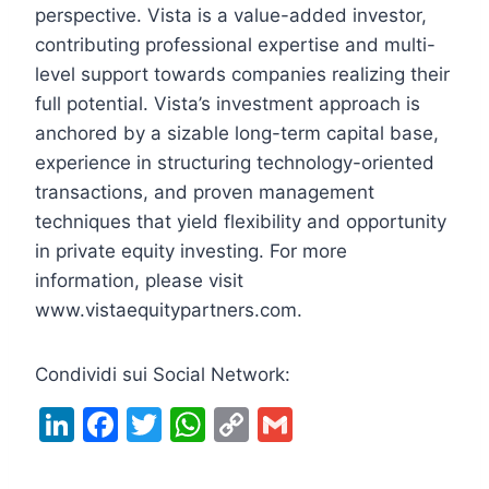
perspective. Vista is a value-added investor,
contributing professional expertise and multi-
level support towards companies realizing their
full potential. Vista’s investment approach is
anchored by a sizable long-term capital base,
experience in structuring technology-oriented
transactions, and proven management
techniques that yield flexibility and opportunity
in private equity investing. For more
information, please visit
www.vistaequitypartners.com.
Condividi sui Social Network:
Li
F
T
W
C
G
n
a
w
h
o
m