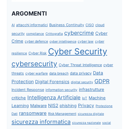
ARGOMENTI
attacchi informatici
Business Continuity
CISO
cloud
AI
cybercrime
Cyber
security
compliance
Crittografia
Crime
cyber defence
cyber intelligence
cyber law
cyber
Cyber Security
Cyber Risk
resilience
cybersecurity
Cyber Threat Intelligence
cyber
Data
data privacy
threats
data breach
cyber warfare
GDPR
Protection
Digital Forensics
digital security
infrastrutture
Incident Response
information security
Intelligenza Artificiale
critiche
Machine
IoT
NIS2
Privacy
Learning
Malware
phishing
Protezione
ransomware
Dati
Risk Management
sicurezza digitale
sicurezza informatica
sicurezza nazionale
social