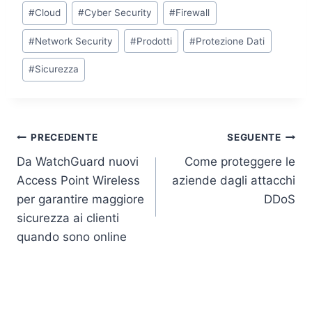
k
c
itt
at
p
ai
Tag
#
Cloud
#
Cyber Security
#
Firewall
e
e
er
s
y
l
articolo:
dI
b
A
Li
#
Network Security
#
Prodotti
#
Protezione Dati
n
o
p
n
#
Sicurezza
o
p
k
k
Navigazione
PRECEDENTE
SEGUENTE
Da WatchGuard nuovi
Come proteggere le
articoli
Access Point Wireless
aziende dagli attacchi
per garantire maggiore
DDoS
sicurezza ai clienti
quando sono online