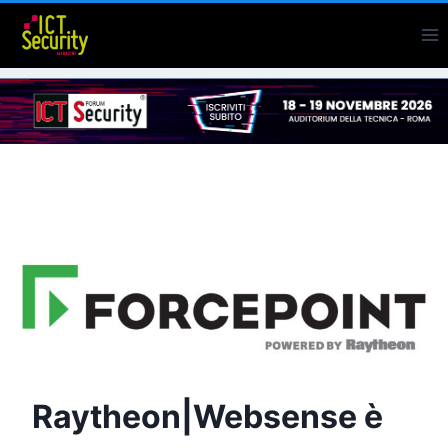
Salta
al
contenuto
Raytheon|Websense è