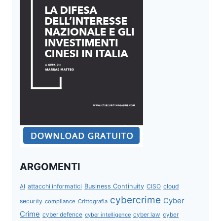
ARGOMENTI
attacchi informatici
Business Continuity
CISO
cloud
AI
cybercrime
Cyber
security
compliance
Crittografia
Crime
cyber defence
cyber intelligence
cyber law
cyber