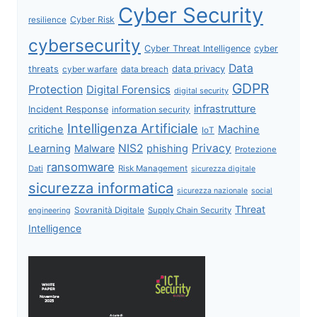
Cyber Security
Cyber Risk
resilience
cybersecurity
Cyber Threat Intelligence
cyber
Data
data privacy
threats
data breach
cyber warfare
GDPR
Protection
Digital Forensics
digital security
infrastrutture
Incident Response
information security
Intelligenza Artificiale
critiche
Machine
IoT
NIS2
Privacy
Learning
Malware
phishing
Protezione
ransomware
Dati
Risk Management
sicurezza digitale
sicurezza informatica
sicurezza nazionale
social
Threat
Sovranità Digitale
Supply Chain Security
engineering
Intelligence