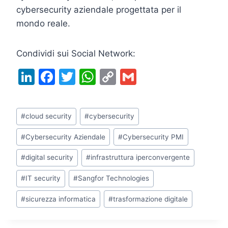
cybersecurity aziendale progettata per il
mondo reale.
Condividi sui Social Network:
Li
F
T
W
C
G
n
a
w
h
o
m
k
c
itt
at
p
ai
Tag
#
cloud security
#
cybersecurity
e
e
er
s
y
l
articolo:
dI
b
A
Li
#
Cybersecurity Aziendale
#
Cybersecurity PMI
n
o
p
n
#
digital security
#
infrastruttura iperconvergente
o
p
k
#
IT security
#
Sangfor Technologies
k
#
sicurezza informatica
#
trasformazione digitale