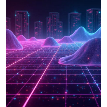
COME
RACCOGLIERE
E
ANALIZZARE
INFORMAZIONI
STRATEGICHE