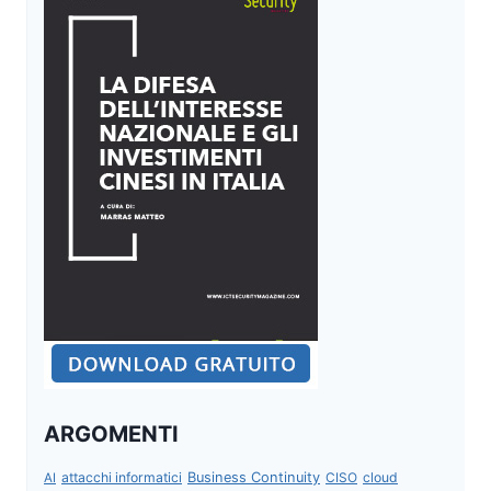
ARGOMENTI
attacchi informatici
Business Continuity
CISO
cloud
AI