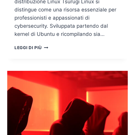
distribuzione Linux Tsurugi Linux si
distingue come una risorsa essenziale per
professionisti e appassionati di
cybersecurity. Sviluppata partendo dal
kernel di Ubuntu e ricompilando sia…
TSURUGI
LEGGI DI PIÙ
LINUX:
LA
DISTRO
ITALIANA
PER
LA
CYBER
SECURITY,
DFIR,
MALWARE
ANALYSIS
E
OSINT
AVANZATO