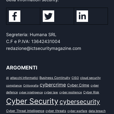
Segreteria: Humana SRL
C.F e P.IVA: 13642431004
redazione@ictsecuritymagazine.com
ARGOMENTI
attacchi informatici
Business Continuity
CISO
cloud security
AI
cybercrime
Cyber Crime
cyber
compliance
Crittografia
defence
Cyber Risk
cyber intelligence
cyber law
cyber resilience
Cyber Security
cybersecurity
Cyber Threat Intelligence
cyber threats
data breach
cyber warfare