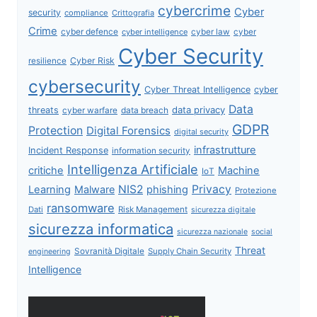
cybercrime
Cyber
security
compliance
Crittografia
Crime
cyber defence
cyber intelligence
cyber law
cyber
Cyber Security
Cyber Risk
resilience
cybersecurity
Cyber Threat Intelligence
cyber
Data
data privacy
threats
data breach
cyber warfare
GDPR
Protection
Digital Forensics
digital security
infrastrutture
Incident Response
information security
Intelligenza Artificiale
critiche
Machine
IoT
NIS2
Privacy
Learning
Malware
phishing
Protezione
ransomware
Dati
Risk Management
sicurezza digitale
sicurezza informatica
sicurezza nazionale
social
Threat
Sovranità Digitale
Supply Chain Security
engineering
Intelligence