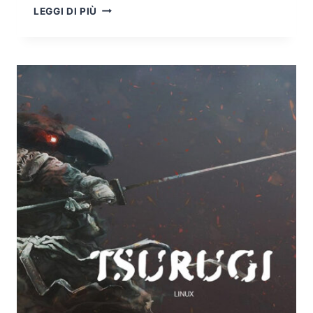
FAST
LEGGI DI PIÙ
DATA:
L’EVOLUZIONE
DEI
BIG
DATA
VERSO
L’ANALISI
IN
TEMPO
REALE