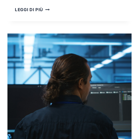
OSINT,
LEGGI DI PIÙ
BIG
DATA
E
FAST
DATA:
INTEGRAZIONE
AVANZATA
PER
LA
SICUREZZA
E
L’ANALISI