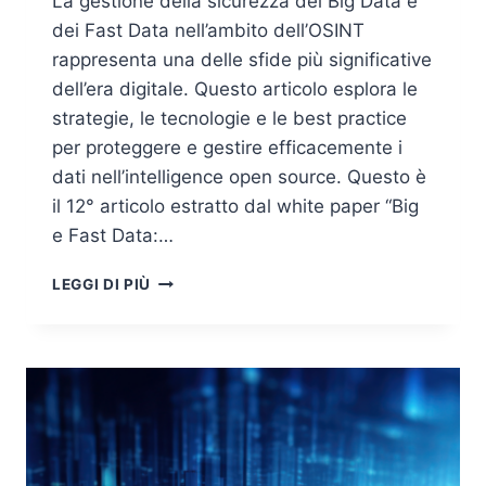
La gestione della sicurezza dei Big Data e
dei Fast Data nell’ambito dell’OSINT
rappresenta una delle sfide più significative
dell’era digitale. Questo articolo esplora le
strategie, le tecnologie e le best practice
per proteggere e gestire efficacemente i
dati nell’intelligence open source. Questo è
il 12° articolo estratto dal white paper “Big
e Fast Data:…
SICUREZZA
LEGGI DI PIÙ
DEI
BIG
DATA
E
FAST
DATA:
EVOLUZIONE
E
SFIDE