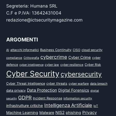
Segreteria: Humana SRL
C.F e P.IVA: 13642431004
redazione@ictsecuritymagazine.com
ARGOMENTI
attacchi informatici
Business Continuity
CISO
cloud security
AI
cybercrime
Cyber Crime
cyber
compliance
Crittografia
defence
Cyber Risk
cyber intelligence
cyber law
cyber resilience
Cyber Security
cybersecurity
Cyber Threat Intelligence
cyber threats
data breach
cyber warfare
Data Protection
Digital Forensics
data privacy
digital
GDPR
Incident Response
security
information security
Intelligenza Artificiale
infrastrutture critiche
IoT
NIS2
Privacy
Machine Learning
Malware
phishing