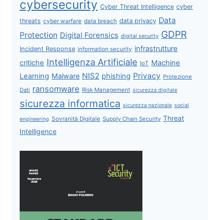
cybersecurity
Cyber Threat Intelligence
cyber
Data
data privacy
threats
data breach
cyber warfare
GDPR
Protection
Digital Forensics
digital security
infrastrutture
Incident Response
information security
Intelligenza Artificiale
critiche
Machine
IoT
NIS2
Privacy
Learning
Malware
phishing
Protezione
ransomware
Dati
Risk Management
sicurezza digitale
sicurezza informatica
sicurezza nazionale
social
Threat
Sovranità Digitale
Supply Chain Security
engineering
Intelligence