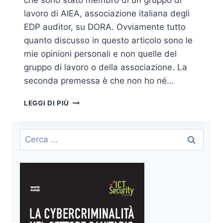
che sono stato membro di un gruppo di
lavoro di AIEA, associazione italiana degli
EDP auditor, su DORA. Ovviamente tutto
quanto discusso in questo articolo sono le
mie opinioni personali e non quelle del
gruppo di lavoro o della associazione. La
seconda premessa è che non ho né…
DORA,
LEGGI DI PIÙ
DUE
OCCASIONI
PERSE:
Ricerca
ASSESSMENT
per:
CONTINUO
E
FORMAZIONE