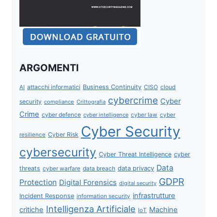
ARGOMENTI
attacchi informatici
Business Continuity
CISO
cloud
AI
cybercrime
Cyber
security
compliance
Crittografia
Crime
cyber defence
cyber intelligence
cyber law
cyber
Cyber Security
Cyber Risk
resilience
cybersecurity
Cyber Threat Intelligence
cyber
Data
data privacy
threats
data breach
cyber warfare
GDPR
Protection
Digital Forensics
digital security
infrastrutture
Incident Response
information security
Intelligenza Artificiale
critiche
Machine
IoT