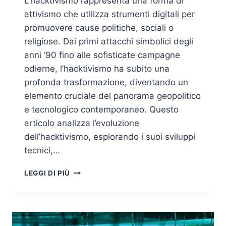
L’hacktivismo rappresenta una forma di
attivismo che utilizza strumenti digitali per
promuovere cause politiche, sociali o
religiose. Dai primi attacchi simbolici degli
anni ‘90 fino alle sofisticate campagne
odierne, l’hacktivismo ha subito una
profonda trasformazione, diventando un
elemento cruciale del panorama geopolitico
e tecnologico contemporaneo. Questo
articolo analizza l’evoluzione
dell’hacktivismo, esplorando i suoi sviluppi
tecnici,…
LE
LEGGI DI PIÙ
3
ERE
DELL’HACKTIVISMO:
EVOLUZIONE
DELL’HACKTIVISMO