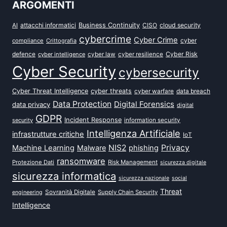
ARGOMENTI
attacchi informatici
Business Continuity
CISO
cloud security
AI
cybercrime
Cyber Crime
cyber
compliance
Crittografia
defence
Cyber Risk
cyber intelligence
cyber law
cyber resilience
Cyber Security
cybersecurity
Cyber Threat Intelligence
cyber threats
data breach
cyber warfare
Data Protection
Digital Forensics
data privacy
digital
GDPR
Incident Response
security
information security
Intelligenza Artificiale
infrastrutture critiche
IoT
NIS2
Privacy
Machine Learning
Malware
phishing
ransomware
Protezione Dati
Risk Management
sicurezza digitale
sicurezza informatica
sicurezza nazionale
social
Threat
Sovranità Digitale
Supply Chain Security
engineering
Intelligence