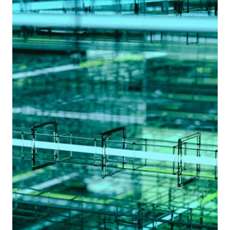
DAI
PRIMORDI
ALLA
CYBER
GUERRA
MODERNA