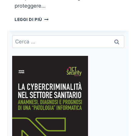
proteggere…
DALL’INTERNET
LEGGI DI PIÙ
OF
THINGS
ALL’INTERNET
Ricerca
OF
per:
THOUGHTS:
L’EVOLUZIONE
DELLA
CYBERSECURITY