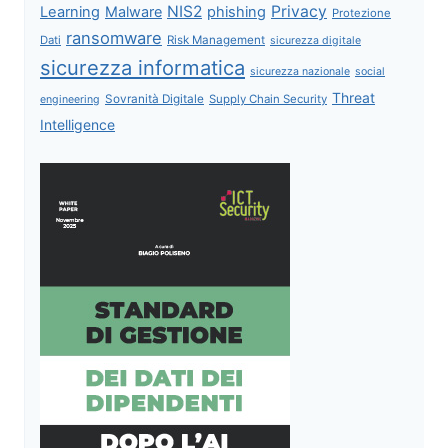
NIS2
Privacy
Learning
Malware
phishing
Protezione
ransomware
Dati
Risk Management
sicurezza digitale
sicurezza informatica
sicurezza nazionale
social
Threat
Sovranità Digitale
Supply Chain Security
engineering
Intelligence