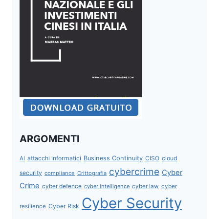
ARGOMENTI
attacchi informatici
Business Continuity
CISO
cloud
AI
cybercrime
Cyber
security
compliance
Crittografia
Crime
cyber defence
cyber intelligence
cyber law
cyber
Cyber Security
Cyber Risk
resilience