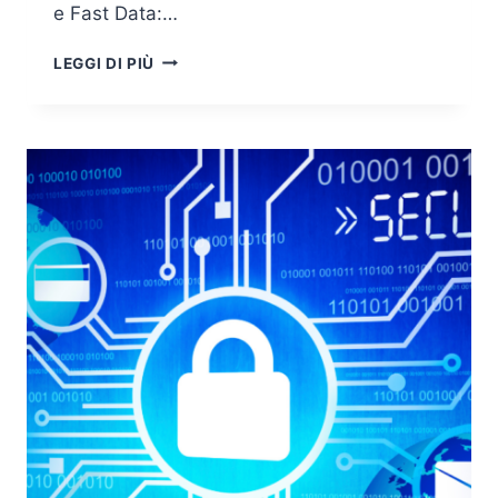
e Fast Data:…
SICUREZZA
LEGGI DI PIÙ
DEI
BIG
DATA
E
FAST
DATA:
EVOLUZIONE
E
SFIDE
NELL’OPEN
SOURCE
INTELLIGENCE
(OSINT)