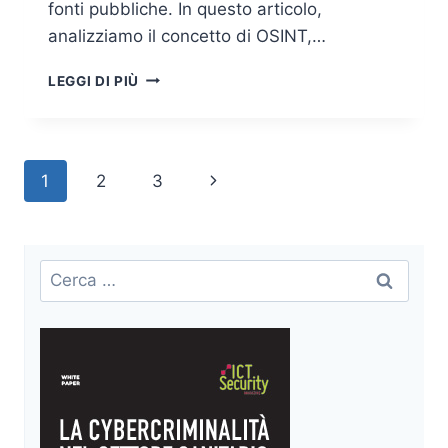
fonti pubbliche. In questo articolo,
analizziamo il concetto di OSINT,…
OSINT:
LEGGI DI PIÙ
CONCETTO,
APPLICAZIONI
E
RUOLO
Navigazione
Pagina
1
2
3
NEI
BIG
pagina
successiva
DATA
E
NELLA
Ricerca
CYBER
per:
INTELLIGENCE