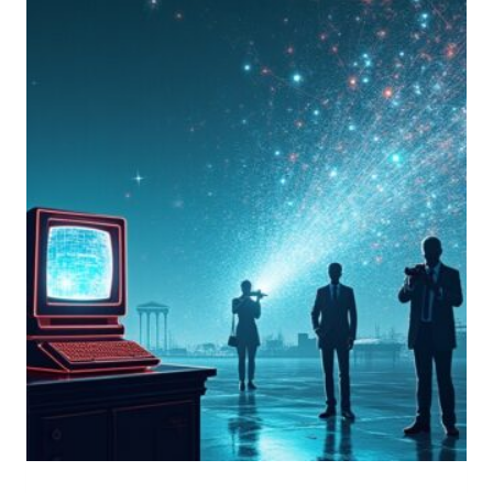
ANALISI
DEGLI
IMPATTI
DELLA
TECNOLOGIA
NEI
SERVIZI
SEGRETI
E
NELL’ANTITERRORISMO