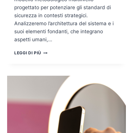
progettato per potenziare gli standard di
sicurezza in contesti strategici.
Analizzeremo l’architettura del sistema e i
suoi elementi fondanti, che integrano
aspetti umani,…
APPROCCIO
LEGGI DI PIÙ
MINDSHIELD:
UN
MODELLO
DI
SICUREZZA
MULTILIVELLO
PER
INFRASTRUTTURE
CRITICHE