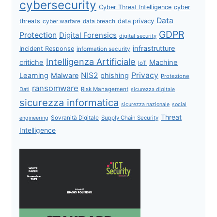
cybersecurity
Cyber Threat Intelligence
cyber
Data
data privacy
threats
data breach
cyber warfare
GDPR
Protection
Digital Forensics
digital security
infrastrutture
Incident Response
information security
Intelligenza Artificiale
critiche
Machine
IoT
NIS2
Privacy
Learning
Malware
phishing
Protezione
ransomware
Dati
Risk Management
sicurezza digitale
sicurezza informatica
sicurezza nazionale
social
Threat
Sovranità Digitale
Supply Chain Security
engineering
Intelligence