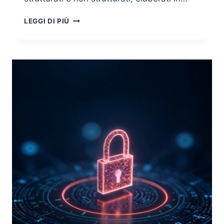
OSINT,
LEGGI DI PIÙ
BIG
DATA
E
FAST
DATA:
INTEGRAZIONE
AVANZATA
PER
LA
SICUREZZA
E
L’ANALISI