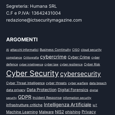
Segreteria: Humana SRL
C.F e P.IVA: 13642431004
redazione@ictsecuritymagazine.com
ARGOMENTI
attacchi informatici
Business Continuity
CISO
cloud security
AI
cybercrime
Cyber Crime
cyber
compliance
Crittografia
defence
Cyber Risk
cyber intelligence
cyber law
cyber resilience
Cyber Security
cybersecurity
Cyber Threat Intelligence
cyber threats
data breach
cyber warfare
Data Protection
Digital Forensics
data privacy
digital
GDPR
Incident Response
security
information security
Intelligenza Artificiale
infrastrutture critiche
IoT
NIS2
Privacy
Machine Learning
Malware
phishing