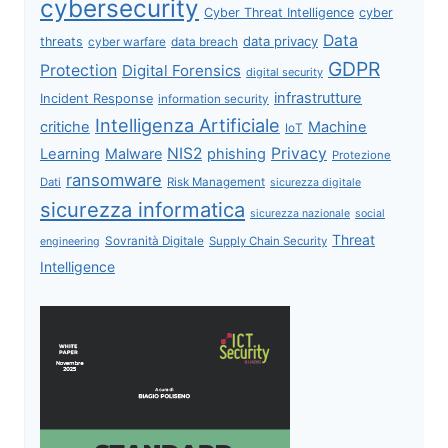
cybersecurity
Cyber Threat Intelligence
cyber
Data
data privacy
threats
data breach
cyber warfare
GDPR
Protection
Digital Forensics
digital security
infrastrutture
Incident Response
information security
Intelligenza Artificiale
critiche
Machine
IoT
NIS2
Privacy
Learning
Malware
phishing
Protezione
ransomware
Dati
Risk Management
sicurezza digitale
sicurezza informatica
sicurezza nazionale
social
Threat
Sovranità Digitale
Supply Chain Security
engineering
Intelligence