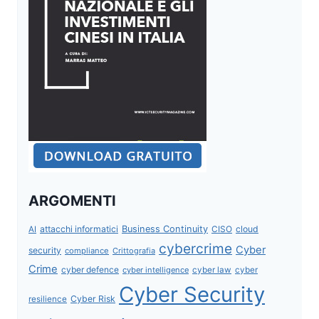
ARGOMENTI
attacchi informatici
Business Continuity
CISO
cloud
AI
cybercrime
Cyber
security
compliance
Crittografia
Crime
cyber defence
cyber intelligence
cyber law
cyber
Cyber Security
Cyber Risk
resilience