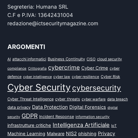
Segreteria: Humana SRL
C.F e P.IVA: 13642431004
redazione@ictsecuritymagazine.com
ARGOMENTI
attacchi informatici
Business Continuity
CISO
cloud security
AI
cybercrime
Cyber Crime
cyber
compliance
Crittografia
defence
Cyber Risk
cyber intelligence
cyber law
cyber resilience
Cyber Security
cybersecurity
Cyber Threat Intelligence
cyber threats
data breach
cyber warfare
Data Protection
Digital Forensics
data privacy
digital
GDPR
Incident Response
security
information security
Intelligenza Artificiale
infrastrutture critiche
IoT
NIS2
Privacy
Machine Learning
Malware
phishing