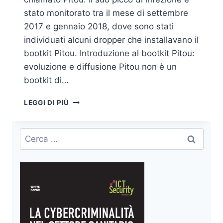
stato monitorato tra il mese di settembre
2017 e gennaio 2018, dove sono stati
individuati alcuni dropper che installavano il
bootkit Pitou. Introduzione al bootkit Pitou:
evoluzione e diffusione Pitou non è un
bootkit di…
I
LEGGI DI PIÙ
BOOTKIT
NON
SONO
Ricerca
MORTI,
per:
IL
RITORNO
DI
PITOU!