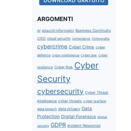
ARGOMENTI
attacchi informatici
Business Continuity
AI
CISO
cloud security
compliance
Crittografia
cybercrime
Cyber Crime
cyber
defence
cyber intelligence
cyber law
cyber
Cyber
Cyber Risk
resilience
Security
cybersecurity
Cyber Threat
Intelligence
cyber threats
cyber warfare
Data
data privacy
data breach
Protection
Digital Forensics
digital
GDPR
Incident Response
security