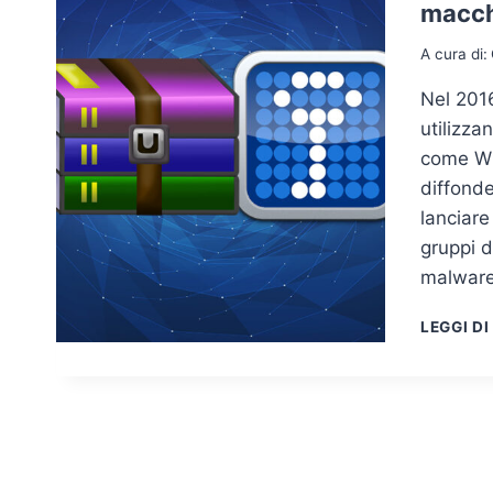
macch
A cura di:
Nel 2016
utilizza
come Wi
diffonde
lanciare
gruppi d
malwar
LEGGI DI