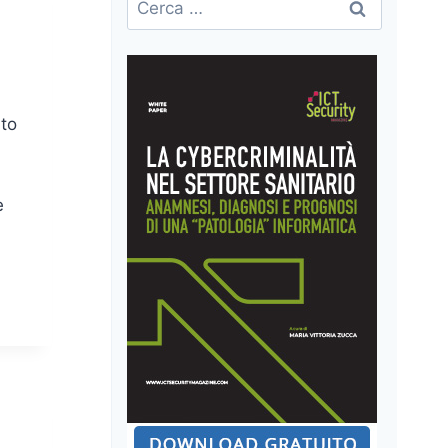
per:
ato
è