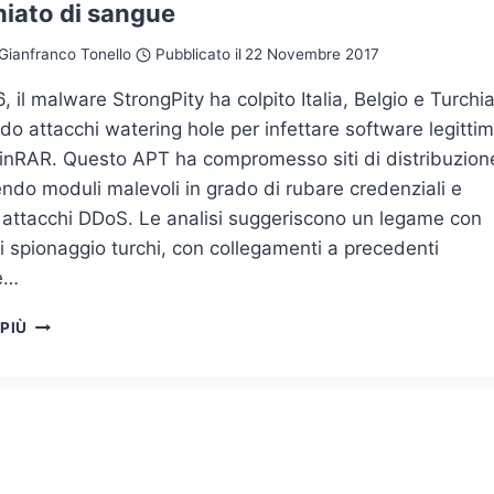
iato di sangue
Gianfranco Tonello
Pubblicato il
22 Novembre 2017
, il malware StrongPity ha colpito Italia, Belgio e Turchi
ndo attacchi watering hole per infettare software legittim
nRAR. Questo APT ha compromesso siti di distribuzion
ndo moduli malevoli in grado di rubare credenziali e
 attacchi DDoS. Le analisi suggeriscono un legame con
i spionaggio turchi, con collegamenti a precedenti
e…
STRONGPITY,
 PIÙ
UN
ADVANCED
PERSISTENT
THREAT
MACCHIATO
DI
SANGUE