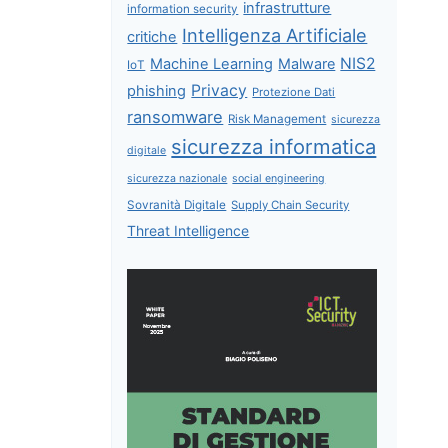
infrastrutture
information security
Intelligenza Artificiale
critiche
NIS2
Machine Learning
Malware
IoT
Privacy
phishing
Protezione Dati
ransomware
Risk Management
sicurezza
sicurezza informatica
digitale
sicurezza nazionale
social engineering
Sovranità Digitale
Supply Chain Security
Threat Intelligence