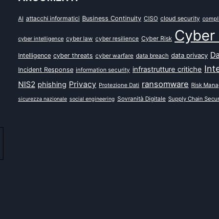
attacchi informatici
Business Continuity
CISO
cloud security
AI
compl
Cyber 
Cyber Risk
cyber intelligence
cyber law
cyber resilience
Da
data privacy
Intelligence
cyber threats
data breach
cyber warfare
Int
infrastrutture critiche
Incident Response
information security
ransomware
NIS2
Privacy
phishing
Protezione Dati
Risk Man
Sovranità Digitale
Supply Chain Secur
sicurezza nazionale
social engineering