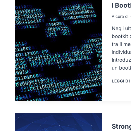
I Boot
A cura di:
Negli ul
bootkit 
tra il m
individu
Introduz
un bootk
LEGGI DI
Stron