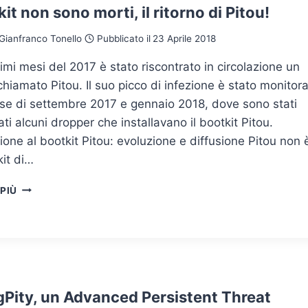
kit non sono morti, il ritorno di Pitou!
Gianfranco Tonello
Pubblicato il
23 Aprile 2018
timi mesi del 2017 è stato riscontrato in circolazione un
chiamato Pitou. Il suo picco di infezione è stato monitor
ese di settembre 2017 e gennaio 2018, dove sono stati
ati alcuni dropper che installavano il bootkit Pitou.
ione al bootkit Pitou: evoluzione e diffusione Pitou non 
it di…
I
 PIÙ
BOOTKIT
NON
SONO
MORTI,
IL
RITORNO
DI
gPity, un Advanced Persistent Threat
PITOU!