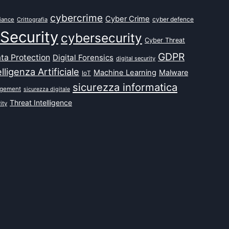
cybercrime
Cyber Crime
cyber defence
iance
Crittografia
Security
cybersecurity
Cyber Threat
GDPR
ta Protection
Digital Forensics
digital security
elligenza Artificiale
Machine Learning
Malware
IoT
sicurezza informatica
agement
sicurezza digitale
Threat Intelligence
ity