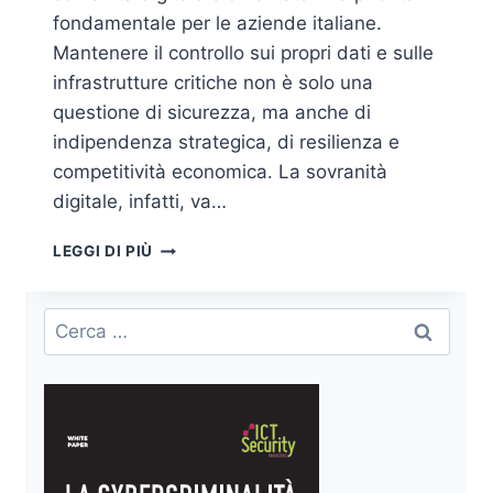
fondamentale per le aziende italiane.
Mantenere il controllo sui propri dati e sulle
infrastrutture critiche non è solo una
questione di sicurezza, ma anche di
indipendenza strategica, di resilienza e
competitività economica. La sovranità
digitale, infatti, va…
SOVRANITÀ
LEGGI DI PIÙ
DIGITALE
E
NIS2:
Ricerca
LA
per:
NUOVA
FRONTIERA
PER
LA
SICUREZZA
E