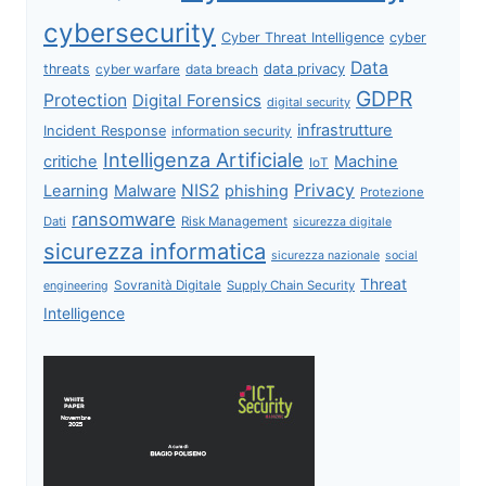
cybersecurity
Cyber Threat Intelligence
cyber
Data
data privacy
threats
data breach
cyber warfare
GDPR
Protection
Digital Forensics
digital security
infrastrutture
Incident Response
information security
Intelligenza Artificiale
critiche
Machine
IoT
NIS2
Privacy
Learning
Malware
phishing
Protezione
ransomware
Dati
Risk Management
sicurezza digitale
sicurezza informatica
sicurezza nazionale
social
Threat
Sovranità Digitale
Supply Chain Security
engineering
Intelligence