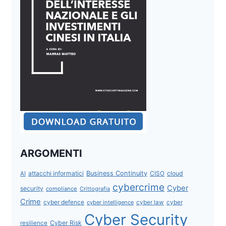
ARGOMENTI
attacchi informatici
Business Continuity
CISO
cloud
AI
cybercrime
Cyber
security
compliance
Crittografia
Crime
cyber defence
cyber intelligence
cyber law
cyber
Cyber Security
Cyber Risk
resilience