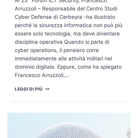
Al 23° Forum ICT Security, Francesco
Arruzzoli – Responsabile del Centro Studi
Cyber Defense di Cerbeyra -ha illustrato
perché la sicurezza informatica non può più
essere solo tecnologia, ma deve diventare
disciplina operativa Quando si parla di
cyber operations, il pensiero corre
immediatamente alle attività militari nel
dominio digitale. Eppure, come ha spiegato
Francesco Arruzzoli,…
DALLA
LEGGI DI PIÙ
DOTTRINA
MILITARE
ALLA
CYBERSECURITY
CIVILE:
COME
LE