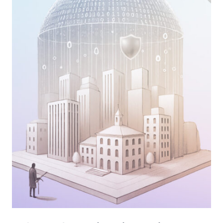
CYBER
OPERATIONS
STANNO
RIDEFINENDO
LA
DIFESA
DIGITALE