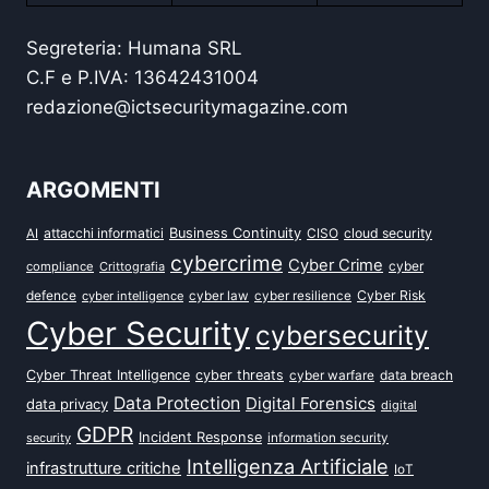
Segreteria: Humana SRL
C.F e P.IVA: 13642431004
redazione@ictsecuritymagazine.com
ARGOMENTI
attacchi informatici
Business Continuity
CISO
cloud security
AI
cybercrime
Cyber Crime
cyber
compliance
Crittografia
defence
Cyber Risk
cyber intelligence
cyber law
cyber resilience
Cyber Security
cybersecurity
Cyber Threat Intelligence
cyber threats
data breach
cyber warfare
Data Protection
Digital Forensics
data privacy
digital
GDPR
Incident Response
security
information security
Intelligenza Artificiale
infrastrutture critiche
IoT