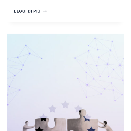
CYBER
LEGGI DI PIÙ
OPERATIONS
IN
AMBITO
CIVILE:
PERCHÉ
SONO
SEMPRE
PIÙ
ESSENZIALI
ED
IL
LORO
RUOLO
STRATEGICO
NEI
SOC