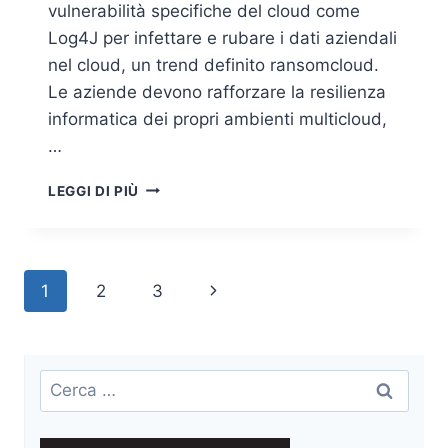
vulnerabilità specifiche del cloud come
Log4J per infettare e rubare i dati aziendali
nel cloud, un trend definito ransomcloud.
Le aziende devono rafforzare la resilienza
informatica dei propri ambienti multicloud,
…
RANSOMCLOUD:
LEGGI DI PIÙ
UN
NUOVO
VETTORE
DI
Navigazione
Pagina
1
2
3
MINACCIA
IN
pagina
successiva
CRESCITA
Ricerca
per: