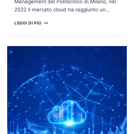
Management del Politecnico di Milano, nel
2022 il mercato cloud ha raggiunto un…
CLOUD
LEGGI DI PIÙ
COMPUTING
E
SICUREZZA,
UNA
SFIDA
DI
CONNETTIVITÀ