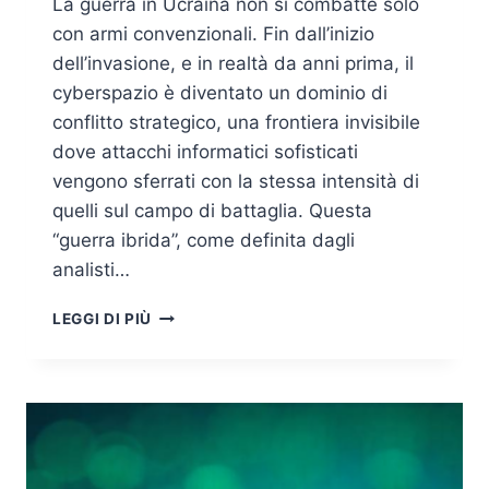
La guerra in Ucraina non si combatte solo
con armi convenzionali. Fin dall’inizio
dell’invasione, e in realtà da anni prima, il
cyberspazio è diventato un dominio di
conflitto strategico, una frontiera invisibile
dove attacchi informatici sofisticati
vengono sferrati con la stessa intensità di
quelli sul campo di battaglia. Questa
“guerra ibrida”, come definita dagli
analisti…
CONFLITTO
LEGGI DI PIÙ
RUSSIA-
UCRAINA:
LEZIONI
DI
RESILIENZA
CIBERNETICA
PER