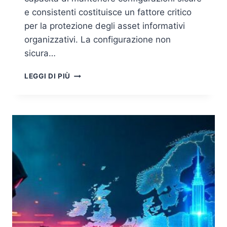
e consistenti costituisce un fattore critico
per la protezione degli asset informativi
organizzativi. La configurazione non
sicura…
SECURE
LEGGI DI PIÙ
CONFIGURATION
MANAGEMENT
(SCM):
FONDAMENTI,
SFIDE
E
STRATEGIE
DI
IMPLEMENTAZIONE
PER
LA
CYBERSECURITY
AZIENDALE