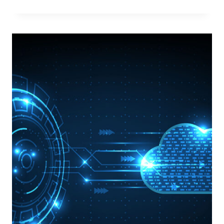
DATA
E
FAST
DATA:
VELOCITÀ
E
SICUREZZA
IN
TEMPO
REALE