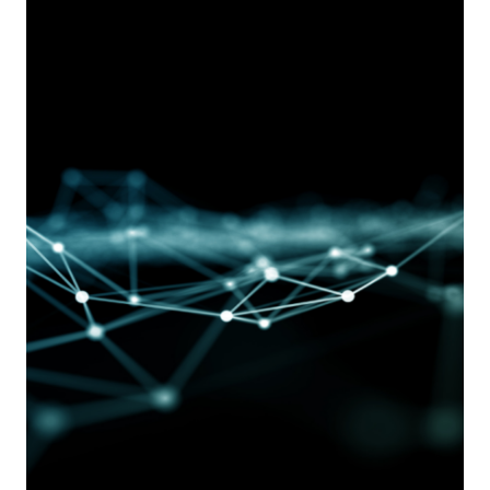
ESSERE
REALMENTE
SOVRANA,
L’UE
E
L’ITALIA:
UNA
CYBER
COLONIA
TRA
DIPENDENZE
GEOPOLITICHE
ED
INTERESSI
ESTERNI