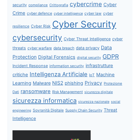
cybercrime
Cyber
security
compliance
Crittografia
Crime
cyber defence
cyber intelligence
cyber law
cyber
Cyber Security
Cyber Risk
resilience
cybersecurity
Cyber Threat Intelligence
cyber
Data
data privacy
threats
data breach
cyber warfare
GDPR
Protection
Digital Forensics
digital security
infrastrutture
Incident Response
information security
Intelligenza Artificiale
critiche
Machine
IoT
NIS2
Privacy
Learning
Malware
phishing
Protezione
ransomware
Dati
Risk Management
sicurezza digitale
sicurezza informatica
sicurezza nazionale
social
Threat
Sovranità Digitale
Supply Chain Security
engineering
Intelligence