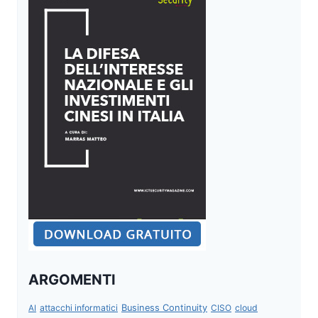
ARGOMENTI
attacchi informatici
Business Continuity
CISO
cloud
AI