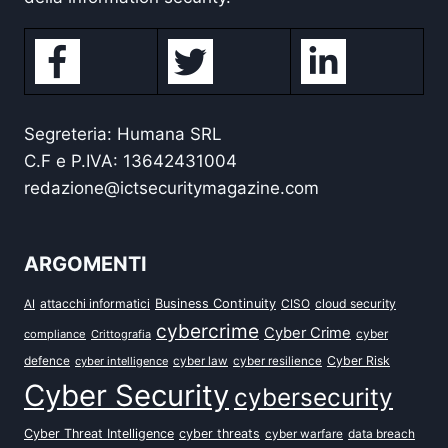
Segreteria: Humana SRL
C.F e P.IVA: 13642431004
redazione@ictsecuritymagazine.com
ARGOMENTI
attacchi informatici
Business Continuity
CISO
cloud security
AI
cybercrime
Cyber Crime
cyber
compliance
Crittografia
defence
Cyber Risk
cyber intelligence
cyber law
cyber resilience
Cyber Security
cybersecurity
Cyber Threat Intelligence
cyber threats
data breach
cyber warfare