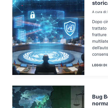
stori
A cura di:
Dopo cin
trattato
fratture
multilat
dell’aut
consens
LEGGI DI
Bug Bo
norma