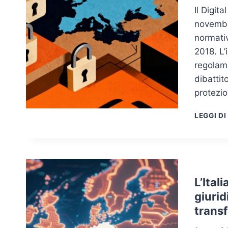
Il Digit
novembr
normativ
2018. L’
regolame
dibattit
protezi
LEGGI DI
L’Ital
giurid
transf