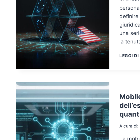
persona
definire
giuridi
una ser
la tenu
LEGGI DI
Mobile
dell’e
quant
A cura di:
La mobil