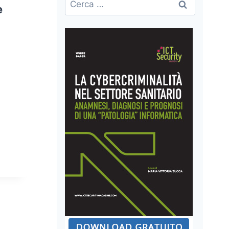
e
per: