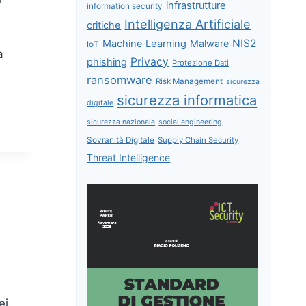
infrastrutture
information security
Intelligenza Artificiale
critiche
NIS2
Machine Learning
Malware
IoT
a
Privacy
phishing
Protezione Dati
e
ransomware
Risk Management
sicurezza
sicurezza informatica
digitale
sicurezza nazionale
social engineering
Sovranità Digitale
Supply Chain Security
Threat Intelligence
ei