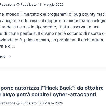
AL
Redazione
Pubblicato il
11 Maggio 2026
RIBASSO?
nel mondo il mercato dei programmi di bug bounty mac
 capogiro e ridefinisce il rapporto tra industria tecnologi
tà della ricerca indipendente, l’Italia osserva da una
e di cauta periferia. Il divario non è soltanto di risorse o 
aziendale: è, prima ancora, un problema di architettura
va e di…
BUG
 PIÙ
BOUNTY
IN
ITALIA:
OPPORTUNITÀ,
OSTACOLI
NORMATIVI
ppone autorizza l'”Hack Back”: da ottobre
E
okyo potrà colpire i cyber-attaccanti
MATURITÀ
DEL
Redazione
Pubblicato il
26 Marzo 2026
MERCATO