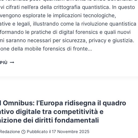
vi cifrati nell’era della crittografia quantistica. In questo
 vengono esplorate le implicazioni tecnologiche,
ative e legali, illustrando come la rivoluzione quantistica
sformando le pratiche di digital forensics e quali nuovi
i saranno necessari per sicurezza, privacy e giustizia.
ione della mobile forensics di fronte…
MOBILE
 PIÙ
FORENSICS
POST-
QUANTUM:
LA
SFIDA
DELL’ESTRAZIONE
l Omnibus: l’Europa ridisegna il quadro
DATI
ivo digitale tra competitività e
NELL’ERA
nizione dei diritti fondamentali
DELL’ENCRYPTION
QUANTISTICA
Redazione
Pubblicato il
17 Novembre 2025