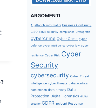
ARGOMENTI
attacchi informatici
Business Continuity
AI
CISO
cloud security
compliance
Crittografia
È
cybercrime
Cyber Crime
cyber
defence
cyber intelligence
cyber law
cyber
Cyber
Cyber Risk
resilience
Security
cybersecurity
Cyber Threat
o?
Intelligence
cyber threats
cyber warfare
Data
data privacy
data breach
Protection
Digital Forensics
digital
e
GDPR
Incident Response
security
i