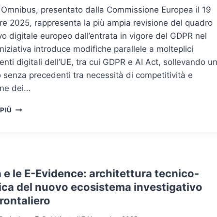
al Omnibus, presentato dalla Commissione Europea il 19
e 2025, rappresenta la più ampia revisione del quadro
o digitale europeo dall’entrata in vigore del GDPR nel
iniziativa introduce modifiche parallele a molteplici
nti digitali dell’UE, tra cui GDPR e AI Act, sollevando u
o senza precedenti tra necessità di competitività e
one dei…
DIGITAL
 PIÙ
OMNIBUS:
L’EUROPA
RIDISEGNA
IL
QUADRO
NORMATIVO
ia e le E-Evidence: architettura tecnico-
DIGITALE
ica del nuovo ecosistema investigativo
TRA
rontaliero
COMPETITIVITÀ
E