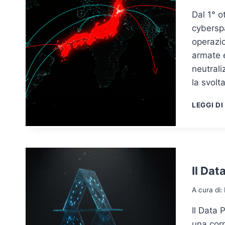
Dal 1° o
cyberspa
operazio
armate e 
neutrali
la svolt
LEGGI DI
Il Da
A cura di:
Il Data 
una corn