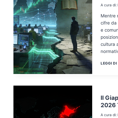
A cura di:
Mentre 
cifre da
e comuni
posizion
cultura 
normati
LEGGI DI
Il Gia
2026 T
A cura di: