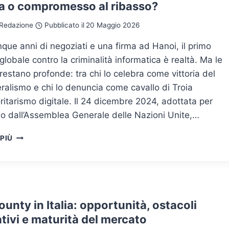
ca o compromesso al ribasso?
Redazione
Pubblicato il
20 Maggio 2026
que anni di negoziati e una firma ad Hanoi, il primo
 globale contro la criminalità informatica è realtà. Ma le
 restano profonde: tra chi lo celebra come vittoria del
eralismo e chi lo denuncia come cavallo di Troia
oritarismo digitale. Il 24 dicembre 2024, adottata per
o dall’Assemblea Generale delle Nazioni Unite,…
LA
 PIÙ
CONVENZIONE
ONU
SUL
CYBERCRIME:
SVOLTA
STORICA
unty in Italia: opportunità, ostacoli
O
tivi e maturità del mercato
COMPROMESSO