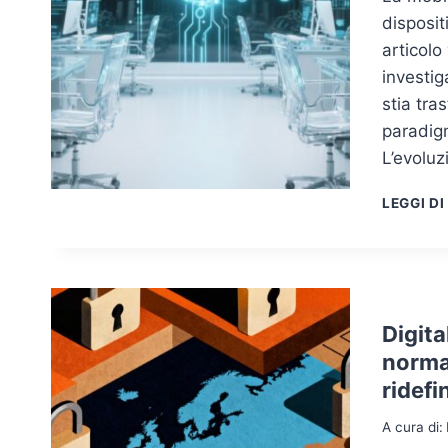
dispositi
articolo
investig
stia tra
paradigm
L’evoluz
LEGGI DI
Digita
normat
ridefi
A cura di: