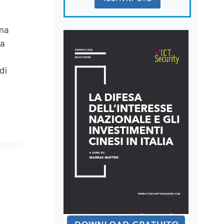
ina
ca
di