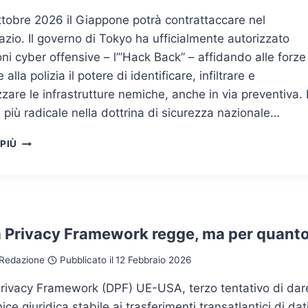
ttobre 2026 il Giappone potrà contrattaccare nel
zio. Il governo di Tokyo ha ufficialmente autorizzato
ni cyber offensive – l’”Hack Back” – affidando alle forze
alla polizia il potere di identificare, infiltrare e
zzare le infrastrutture nemiche, anche in via preventiva. 
a più radicale nella dottrina di sicurezza nazionale…
IL
 PIÙ
GIAPPONE
AUTORIZZA
L'”HACK
BACK”:
DA
OTTOBRE
ta Privacy Framework regge, ma per quant
2026
TOKYO
Redazione
Pubblicato il
12 Febbraio 2026
POTRÀ
COLPIRE
Privacy Framework (DPF) UE-USA, terzo tentativo di dar
I
ice giuridica stabile ai trasferimenti transatlantici di dat