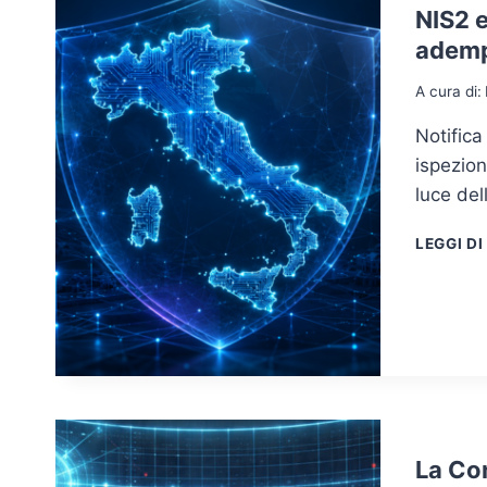
NIS2 
ademp
A cura di:
Notifica
ispezion
luce del
LEGGI DI
La Co