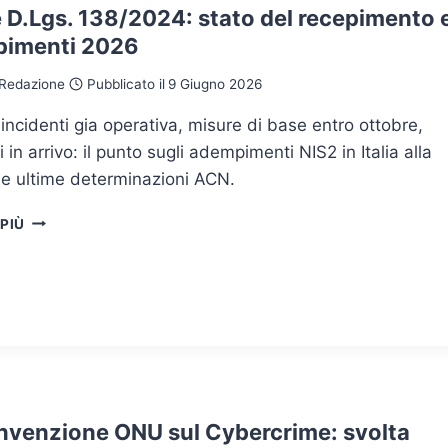
e D.Lgs. 138/2024: stato del recepimento 
imenti 2026
Redazione
Pubblicato il
9 Giugno 2026
 incidenti gia operativa, misure di base entro ottobre,
i in arrivo: il punto sugli adempimenti NIS2 in Italia alla
le ultime determinazioni ACN.
NIS2
 PIÙ
E
D.LGS.
138/2024:
STATO
DEL
RECEPIMENTO
E
ADEMPIMENTI
2026
nvenzione ONU sul Cybercrime: svolta