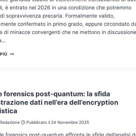
CYBER-
li, è entrato nel 2026 in una condizione che potremmo
ATTACCANTI
 di sopravvivenza precaria. Formalmente valido,
camente confermato in primo grado, eppure circondato d
ie di minacce convergenti che ne mettono in discussion
ta…
IL
 PIÙ
DATA
PRIVACY
FRAMEWORK
REGGE,
MA
PER
 forensics post-quantum: la sfida
QUANTO?
strazione dati nell’era dell’encryption
istica
Redazione
Pubblicato il
24 Novembre 2025
e forensics post-quantum affronta le sfide dell’analisi d