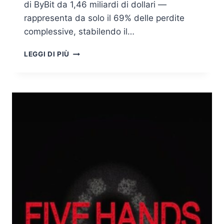
di ByBit da 1,46 miliardi di dollari —
rappresenta da solo il 69% delle perdite
complessive, stabilendo il…
FURTI
LEGGI DI PIÙ
RECORD
CRYPTO
2025,
L’ANNUS
HORRIBILIS
DELLA
SICUREZZA
BLOCKCHAIN