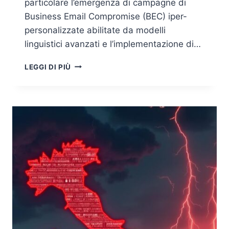
particolare l’emergenza di campagne di
Business Email Compromise (BEC) iper-
personalizzate abilitate da modelli
linguistici avanzati e l’implementazione di…
AI
LEGGI DI PIÙ
OFFENSIVA
E
DIFENSIVA:
STRATEGIE
DI
CYBERSECURITY
NEL
2025