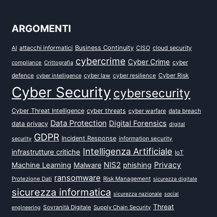
ARGOMENTI
attacchi informatici
Business Continuity
CISO
cloud security
AI
cybercrime
Cyber Crime
cyber
compliance
Crittografia
defence
Cyber Risk
cyber intelligence
cyber law
cyber resilience
Cyber Security
cybersecurity
Cyber Threat Intelligence
cyber threats
data breach
cyber warfare
Data Protection
Digital Forensics
data privacy
digital
GDPR
Incident Response
security
information security
Intelligenza Artificiale
infrastrutture critiche
IoT
NIS2
Privacy
Machine Learning
Malware
phishing
ransomware
Protezione Dati
Risk Management
sicurezza digitale
sicurezza informatica
sicurezza nazionale
social
Threat
Sovranità Digitale
Supply Chain Security
engineering