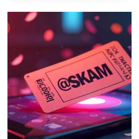
CYBERCRIMINALI
PIÙ
INFLUENTI
E
LE
TECNICHE
E
TATTICHE
UTILIZZATE
NEL
CYBERCRIME