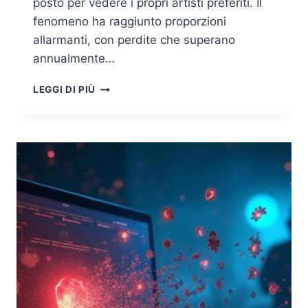
posto per vedere i propri artisti preferiti. Il
fenomeno ha raggiunto proporzioni
allarmanti, con perdite che superano
annualmente…
TRUFFE
LEGGI DI PIÙ
SUI
BIGLIETTI
DEI
CONCERTI:
SITI
CLONE
E
RIVENDITE
ILLECITE
MINACCIANO
I
FAN
DELLE
GRANDI
STAR