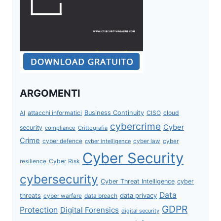
ARGOMENTI
attacchi informatici
Business Continuity
CISO
cloud
AI
cybercrime
Cyber
security
compliance
Crittografia
Crime
cyber defence
cyber intelligence
cyber law
cyber
Cyber Security
Cyber Risk
resilience
cybersecurity
Cyber Threat Intelligence
cyber
Data
data privacy
threats
data breach
cyber warfare
GDPR
Protection
Digital Forensics
digital security