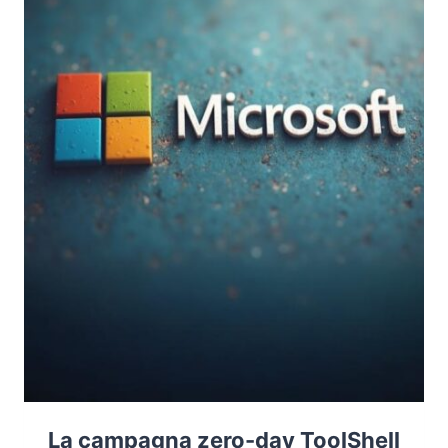
L’ITALIA
NELL’EPICENTRO
DELLA
GUERRA
CYBER
GLOBALE
La campagna zero-day ToolShell