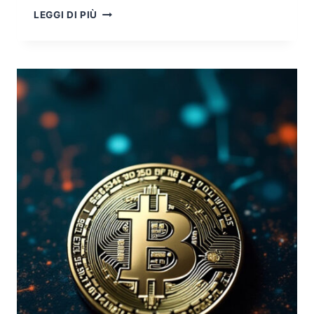
LA
LEGGI DI PIÙ
CAMPAGNA
ZERO-
DAY
TOOLSHELL
COLPISCE
MICROSOFT
SHAREPOINT:
ECCO
COSA
STA
SUCCEDENDO