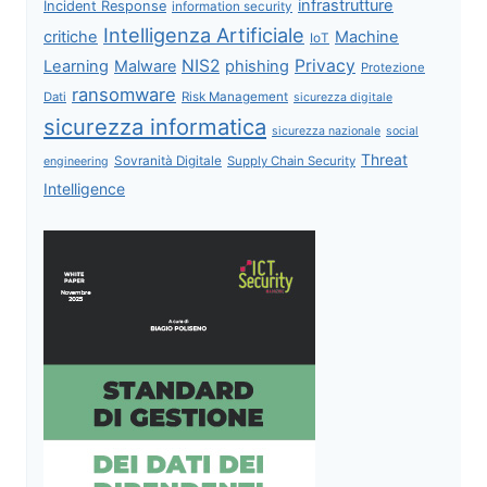
infrastrutture
Incident Response
information security
Intelligenza Artificiale
critiche
Machine
IoT
NIS2
Privacy
Learning
Malware
phishing
Protezione
ransomware
Dati
Risk Management
sicurezza digitale
sicurezza informatica
sicurezza nazionale
social
Threat
Sovranità Digitale
Supply Chain Security
engineering
Intelligence