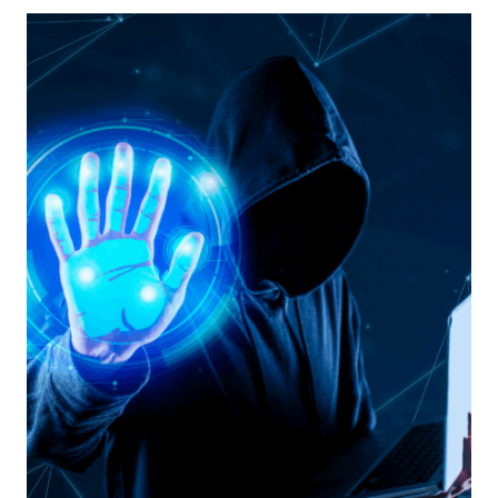
DELLE
MINACCE
ZERO-
CLICK
TRAMITE
SESSION
HIJACKING
E
COOKIE
THEFT
NEGLI
AMBIENTI
ENTERPRISE
CLOUD-
NATIVE