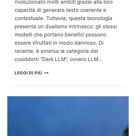
rivoluzionato molti ambiti grazie alla loro
capacità di generare testo coerente e
contestuale. Tuttavia, questa tecnologia
presenta un dualismo intrinseco: gli stessi
modelli che portano benefici possono
essere sfruttati in modo dannoso. Di
recente, è emersa la categoria dei
cosiddetti “Dark LLM”, ovvero LLM…
DARK
LEGGI DI PIÙ
LLM
E
CYBERCRIME:
LA
MINACCIA
DEI
MODELLI
LINGUISTICI
MALEVOLI
IN