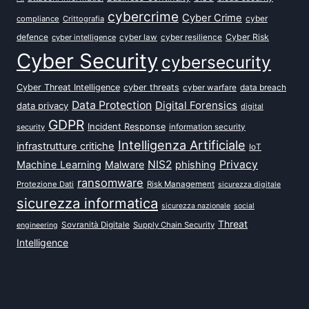
cybercrime
Cyber Crime
cyber
compliance
Crittografia
defence
Cyber Risk
cyber intelligence
cyber law
cyber resilience
Cyber Security
cybersecurity
Cyber Threat Intelligence
cyber threats
data breach
cyber warfare
Data Protection
Digital Forensics
data privacy
digital
GDPR
Incident Response
security
information security
Intelligenza Artificiale
infrastrutture critiche
IoT
NIS2
Privacy
Machine Learning
Malware
phishing
ransomware
Protezione Dati
Risk Management
sicurezza digitale
sicurezza informatica
sicurezza nazionale
social
Threat
Sovranità Digitale
Supply Chain Security
engineering
Intelligence