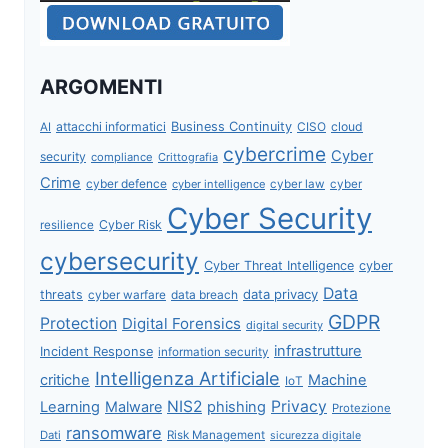
ARGOMENTI
attacchi informatici
Business Continuity
CISO
cloud
AI
cybercrime
Cyber
security
compliance
Crittografia
Crime
cyber defence
cyber intelligence
cyber law
cyber
Cyber Security
Cyber Risk
resilience
cybersecurity
Cyber Threat Intelligence
cyber
Data
data privacy
threats
data breach
cyber warfare
GDPR
Protection
Digital Forensics
digital security
infrastrutture
Incident Response
information security
Intelligenza Artificiale
critiche
Machine
IoT
NIS2
Privacy
Learning
Malware
phishing
Protezione
ransomware
Dati
Risk Management
sicurezza digitale