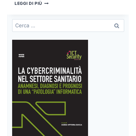
KRACK
LEGGI DI PIÙ
ATTACK:
SIMULAZIONE
DI
Ricerca
UN
per:
ATTACCO
AL
PROTOCOLLO
WPA2