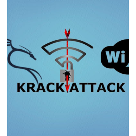
DEL
PAESE
–
IL
CONVEGNO
SI
TERRÀ
IL
21
LUGLIO
A
ROMA
ED
È
PROMOSSO
DALLA
CYBER
SECURITY
ITALY
FOUNDATION