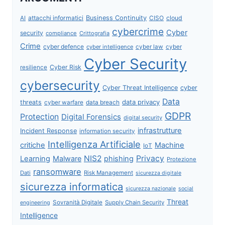
attacchi informatici
Business Continuity
CISO
cloud
AI
cybercrime
Cyber
security
compliance
Crittografia
Crime
cyber defence
cyber intelligence
cyber law
cyber
Cyber Security
Cyber Risk
resilience
cybersecurity
Cyber Threat Intelligence
cyber
Data
data privacy
threats
data breach
cyber warfare
GDPR
Protection
Digital Forensics
digital security
infrastrutture
Incident Response
information security
Intelligenza Artificiale
critiche
Machine
IoT
NIS2
Privacy
Learning
Malware
phishing
Protezione
ransomware
Dati
Risk Management
sicurezza digitale
sicurezza informatica
sicurezza nazionale
social
Threat
Sovranità Digitale
Supply Chain Security
engineering
Intelligence