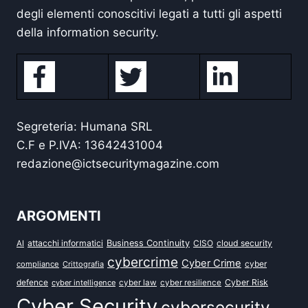
degli elementi conoscitivi legati a tutti gli aspetti
della information security.
Segreteria: Humana SRL
C.F e P.IVA: 13642431004
redazione@ictsecuritymagazine.com
ARGOMENTI
attacchi informatici
Business Continuity
CISO
cloud security
AI
cybercrime
Cyber Crime
cyber
compliance
Crittografia
defence
Cyber Risk
cyber intelligence
cyber law
cyber resilience
Cyber Security
cybersecurity