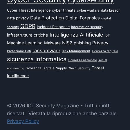
Cyber Threat Intelligence
cyber threats
data breach
cyber warfare
Data Protection
Digital Forensics
data privacy
digital
GDPR
Incident Response
security
information security
Intelligenza Artificiale
infrastrutture critiche
IoT
NIS2
Privacy
Machine Learning
Malware
phishing
ransomware
Protezione Dati
Risk Management
sicurezza digitale
sicurezza informatica
sicurezza nazionale
social
Threat
Sovranità Digitale
Supply Chain Security
engineering
Intelligence
© 2026 ICT Security Magazine - Tutti i diritti
riservati. Vietata la riproduzione anche parziale.
Privacy Policy