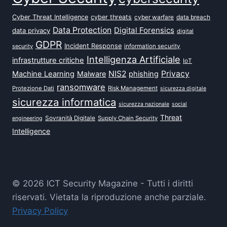
Cyber Threat Intelligence
cyber threats
data breach
cyber warfare
Data Protection
Digital Forensics
data privacy
digital
GDPR
Incident Response
security
information security
Intelligenza Artificiale
infrastrutture critiche
IoT
NIS2
Privacy
Machine Learning
Malware
phishing
ransomware
Protezione Dati
Risk Management
sicurezza digitale
sicurezza informatica
sicurezza nazionale
social
Threat
Sovranità Digitale
Supply Chain Security
engineering
Intelligence
© 2026 ICT Security Magazine - Tutti i diritti
riservati. Vietata la riproduzione anche parziale.
Privacy Policy