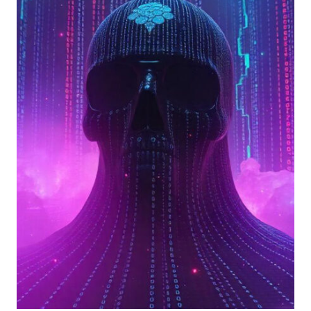
E
17
APRILE
A
ROMA