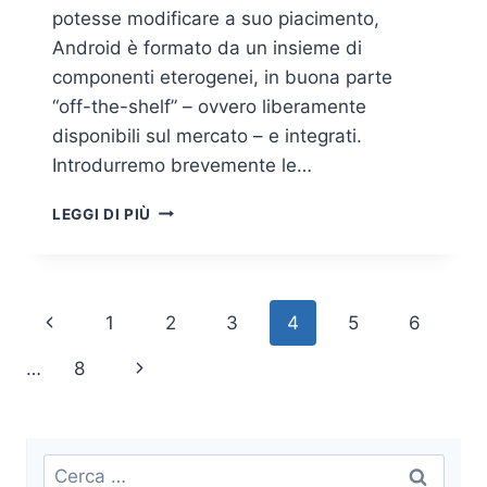
potesse modificare a suo piacimento,
Android è formato da un insieme di
componenti eterogenei, in buona parte
“off-the-shelf” – ovvero liberamente
disponibili sul mercato – e integrati.
Introdurremo brevemente le…
SICUREZZA
LEGGI DI PIÙ
DEL
SISTEMA
OPERATIVO
ANDROID
Navigazione
Pagina
1
2
3
4
5
6
pagina
Precedente
Pagina
…
8
successiva
Ricerca