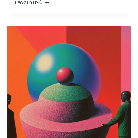
CRIMINALITÀ
LEGGI DI PIÙ
INFORMATICA
IN
EUROPA:
L’ANALISI
EUROJUST-
EUROPOL
2024