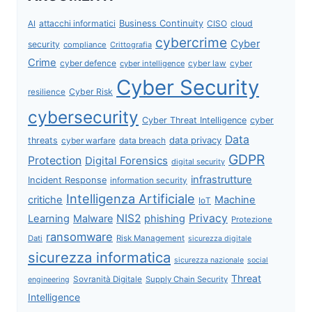
attacchi informatici
Business Continuity
CISO
cloud
AI
cybercrime
Cyber
security
compliance
Crittografia
Crime
cyber defence
cyber intelligence
cyber law
cyber
Cyber Security
Cyber Risk
resilience
cybersecurity
Cyber Threat Intelligence
cyber
Data
data privacy
threats
data breach
cyber warfare
GDPR
Protection
Digital Forensics
digital security
infrastrutture
Incident Response
information security
Intelligenza Artificiale
critiche
Machine
IoT
NIS2
Privacy
Learning
Malware
phishing
Protezione
ransomware
Dati
Risk Management
sicurezza digitale
sicurezza informatica
sicurezza nazionale
social
Threat
Sovranità Digitale
Supply Chain Security
engineering
Intelligence