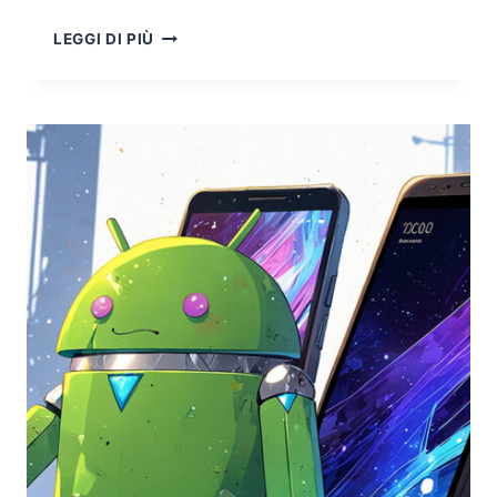
CLOUD
LEGGI DI PIÙ
COMPUTING
FORENSICS,
ELEMENTI
DI
DATA
SECURITY
E
PROTECTION