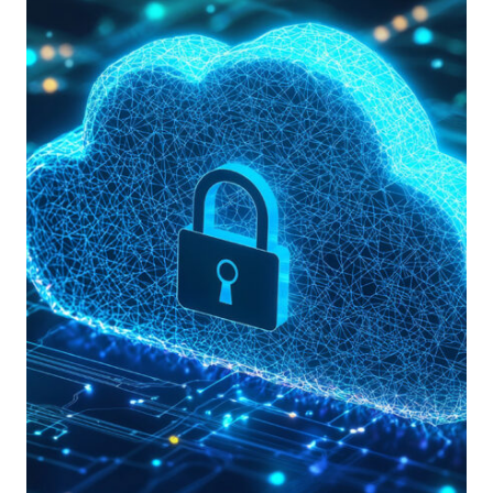
CYBER
SECURITY,
DFIR,
MALWARE
ANALYSIS
E
OSINT
AVANZATO
CON
COMPUTER
VISION