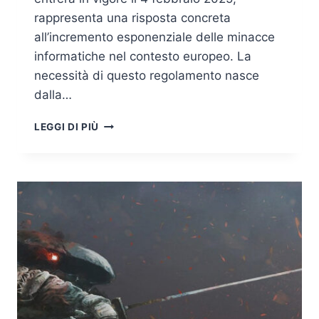
rappresenta una risposta concreta
all’incremento esponenziale delle minacce
informatiche nel contesto europeo. La
necessità di questo regolamento nasce
dalla…
CYBER
LEGGI DI PIÙ
SOLIDARITY
ACT:
DAL
RISCHIO
ALLA
RISPOSTA,
IL
NUOVO
FRAMEWORK
EUROPEO