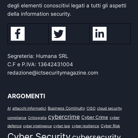
degli elementi conoscitivi legati a tutti gli aspetti
della information security.
Segreteria: Humana SRL
C.F e P.IVA: 13642431004
redazione@ictsecuritymagazine.com
ARGOMENTI
attacchi informatici
Business Continuity
CISO
cloud security
AI
cybercrime
Cyber Crime
cyber
compliance
Crittografia
defence
Cyber Risk
cyber intelligence
cyber law
cyber resilience
Cyber Security
cybersecurity