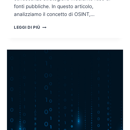
fonti pubbliche. In questo articolo,
analizziamo il concetto di OSINT,…
OSINT:
LEGGI DI PIÙ
CONCETTO,
APPLICAZIONI
E
RUOLO
NEI
BIG
DATA
E
NELLA
CYBER
INTELLIGENCE