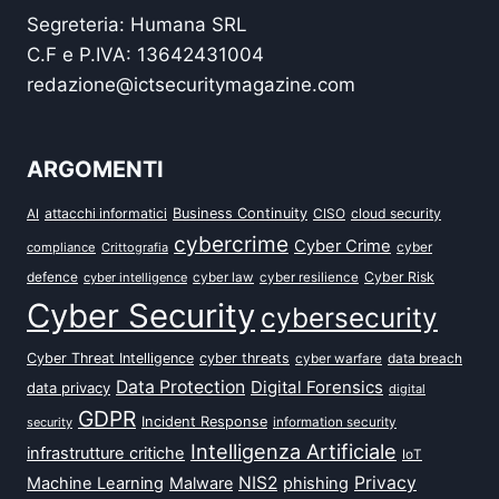
Segreteria: Humana SRL
C.F e P.IVA: 13642431004
redazione@ictsecuritymagazine.com
ARGOMENTI
attacchi informatici
Business Continuity
CISO
cloud security
AI
cybercrime
Cyber Crime
cyber
compliance
Crittografia
defence
Cyber Risk
cyber intelligence
cyber law
cyber resilience
Cyber Security
cybersecurity
Cyber Threat Intelligence
cyber threats
data breach
cyber warfare
Data Protection
Digital Forensics
data privacy
digital
GDPR
Incident Response
security
information security
Intelligenza Artificiale
infrastrutture critiche
IoT
NIS2
Privacy
Machine Learning
Malware
phishing