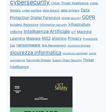
cybersecurity
Cyber Threat Intelligence
cyber
Data
data privacy
threats
data breach
cyber warfare
GDPR
Protection
Digital Forensics
digital security
infrastrutture
Incident Response
information security
Intelligenza Artificiale
critiche
Machine
IoT
NIS2
Privacy
Learning
Malware
phishing
Protezione
ransomware
Dati
Risk Management
sicurezza digitale
sicurezza informatica
sicurezza nazionale
social
Threat
Sovranità Digitale
Supply Chain Security
engineering
Intelligence