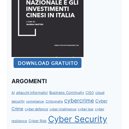
ARGOMENTI
attacchi informatici
Business Continuity
CISO
cloud
AI
cybercrime
Cyber
security
compliance
Crittografia
Crime
cyber defence
cyber intelligence
cyber law
cyber
Cyber Security
Cyber Risk
resilience