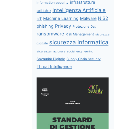
infrastrutture
information security
Intelligenza Artificiale
critiche
NIS2
Machine Learning
Malware
IoT
Privacy
phishing
Protezione Dati
ransomware
Risk Management
sicurezza
sicurezza informatica
digitale
sicurezza nazionale
social engineering
Sovranità Digitale
Supply Chain Security
Threat Intelligence