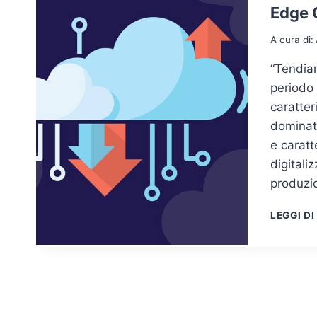
Edge 
A cura di:
“Tendiam
periodo 
caratter
dominata
e caratt
digitali
produzi
LEGGI DI