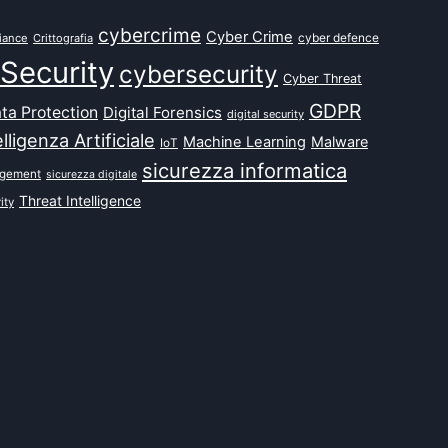
cybercrime
Cyber Crime
cyber defence
iance
Crittografia
Security
cybersecurity
Cyber Threat
GDPR
ta Protection
Digital Forensics
digital security
elligenza Artificiale
Machine Learning
Malware
IoT
sicurezza informatica
agement
sicurezza digitale
Threat Intelligence
ity