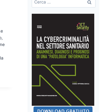
per:
Le
o,
one
la