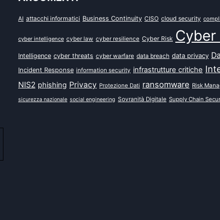
attacchi informatici
Business Continuity
CISO
cloud security
AI
compl
Cyber 
Cyber Risk
cyber intelligence
cyber law
cyber resilience
Da
data privacy
Intelligence
cyber threats
data breach
cyber warfare
Int
infrastrutture critiche
Incident Response
information security
ransomware
NIS2
Privacy
phishing
Protezione Dati
Risk Man
Sovranità Digitale
Supply Chain Secur
sicurezza nazionale
social engineering