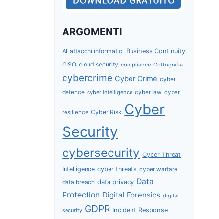
ARGOMENTI
attacchi informatici
Business Continuity
AI
CISO
cloud security
compliance
Crittografia
cybercrime
Cyber Crime
cyber
defence
cyber intelligence
cyber law
cyber
Cyber
Cyber Risk
resilience
Security
cybersecurity
Cyber Threat
Intelligence
cyber threats
cyber warfare
Data
data privacy
data breach
Protection
Digital Forensics
digital
GDPR
Incident Response
security