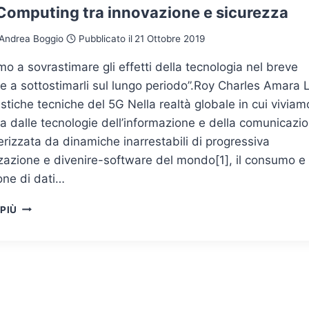
Computing tra innovazione e sicurezza
Andrea Boggio
Pubblicato il
21 Ottobre 2019
o a sovrastimare gli effetti della tecnologia nel breve
e a sottostimarli sul lungo periodo”.Roy Charles Amara 
istiche tecniche del 5G Nella realtà globale in cui viviam
 dalle tecnologie dell’informazione e della comunicazi
erizzata da dinamiche inarrestabili di progressiva
zzazione e divenire-software del mondo[1], il consumo e 
one di dati…
EDGE
 PIÙ
COMPUTING
TRA
INNOVAZIONE
E
SICUREZZA