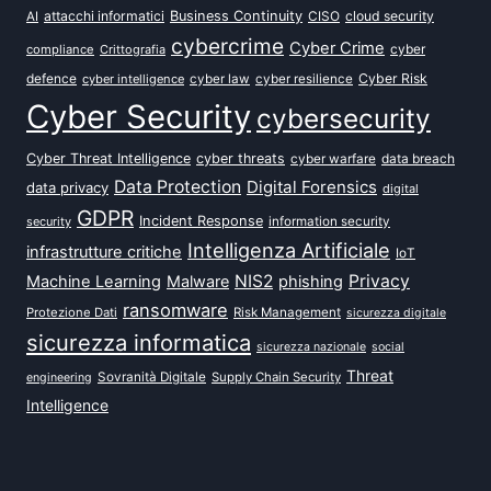
attacchi informatici
Business Continuity
CISO
cloud security
AI
cybercrime
Cyber Crime
cyber
compliance
Crittografia
defence
Cyber Risk
cyber intelligence
cyber law
cyber resilience
Cyber Security
cybersecurity
Cyber Threat Intelligence
cyber threats
data breach
cyber warfare
Data Protection
Digital Forensics
data privacy
digital
GDPR
Incident Response
security
information security
Intelligenza Artificiale
infrastrutture critiche
IoT
NIS2
Privacy
Machine Learning
Malware
phishing
ransomware
Protezione Dati
Risk Management
sicurezza digitale
sicurezza informatica
sicurezza nazionale
social
Threat
Sovranità Digitale
Supply Chain Security
engineering
Intelligence