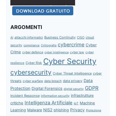
ARGOMENTI
attacchi informatici
Business Continuity
CISO
cloud
AI
cybercrime
Cyber
security
compliance
Crittografia
Crime
cyber defence
cyber intelligence
cyber law
cyber
Cyber Security
Cyber Risk
resilience
cybersecurity
Cyber Threat Intelligence
cyber
Data
data privacy
threats
data breach
cyber warfare
GDPR
Protection
Digital Forensics
digital security
infrastrutture
Incident Response
information security
Intelligenza Artificiale
critiche
Machine
IoT
NIS2
Privacy
Learning
Malware
phishing
Protezione