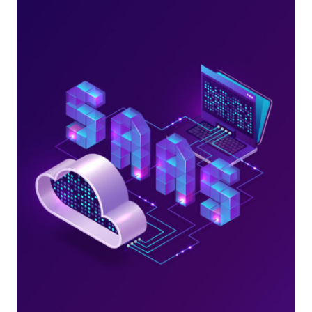
LE
PIATTAFORME
CLOUD
E
CODICI
DI
CONDOTTA
SWIPO