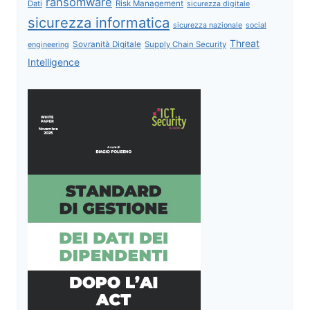
ransomware
Dati
Risk Management
sicurezza digitale
sicurezza informatica
sicurezza nazionale
social
Threat
Sovranità Digitale
Supply Chain Security
engineering
Intelligence