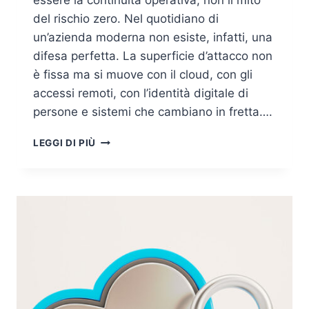
essere la continuità operativa, non il mito
del rischio zero. Nel quotidiano di
un’azienda moderna non esiste, infatti, una
difesa perfetta. La superficie d’attacco non
è fissa ma si muove con il cloud, con gli
accessi remoti, con l’identità digitale di
persone e sistemi che cambiano in fretta….
CYBER
LEGGI DI PIÙ
RESILIENCE
E
SMART
SECURITY:
LA
RISPOSTA
STRATEGICA
ALLE
NUOVE
SFIDE
DIGITALI