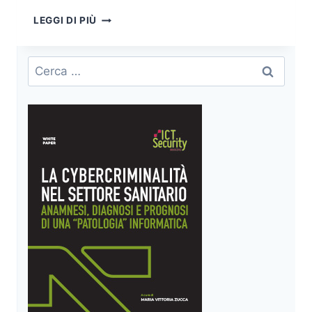
SVILUPPARE
LEGGI DI PIÙ
CAPACITÀ
DI
RISPOSTA
Ricerca
AGLI
per:
INCIDENTI
SAAS