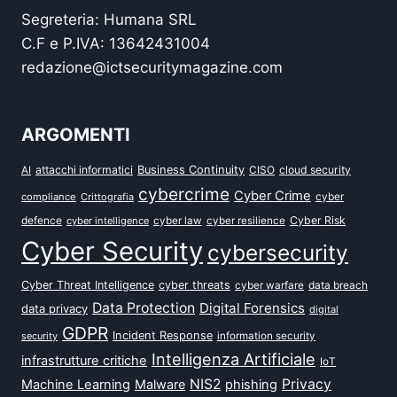
Segreteria: Humana SRL
C.F e P.IVA: 13642431004
redazione@ictsecuritymagazine.com
ARGOMENTI
attacchi informatici
Business Continuity
CISO
cloud security
AI
cybercrime
Cyber Crime
cyber
compliance
Crittografia
defence
Cyber Risk
cyber intelligence
cyber law
cyber resilience
Cyber Security
cybersecurity
Cyber Threat Intelligence
cyber threats
data breach
cyber warfare
Data Protection
Digital Forensics
data privacy
digital
GDPR
Incident Response
security
information security
Intelligenza Artificiale
infrastrutture critiche
IoT
NIS2
Privacy
Machine Learning
Malware
phishing