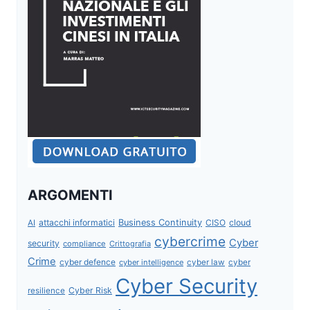
ARGOMENTI
attacchi informatici
Business Continuity
CISO
cloud
AI
cybercrime
Cyber
security
compliance
Crittografia
Crime
cyber defence
cyber intelligence
cyber law
cyber
Cyber Security
Cyber Risk
resilience