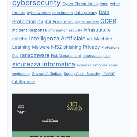
cybersecurity
Cyber Threat Intelligence
cyber
Data
data privacy
threats
data breach
cyber warfare
GDPR
Protection
Digital Forensics
digital security
infrastrutture
Incident Response
information security
Intelligenza Artificiale
critiche
Machine
IoT
NIS2
Privacy
Learning
Malware
phishing
Protezione
ransomware
Dati
Risk Management
sicurezza digitale
sicurezza informatica
sicurezza nazionale
social
Threat
Sovranità Digitale
Supply Chain Security
engineering
Intelligence