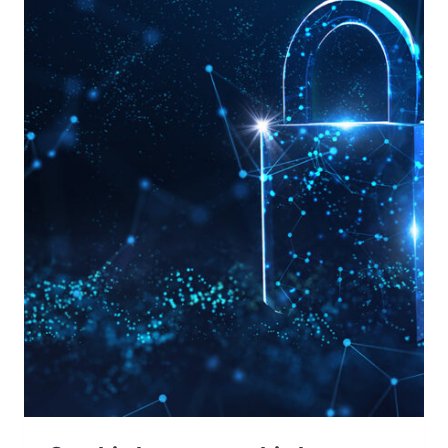
PREREQUISITO
PER
UNA
DIGITALIZZAZIONE
DI
SUCCESSO