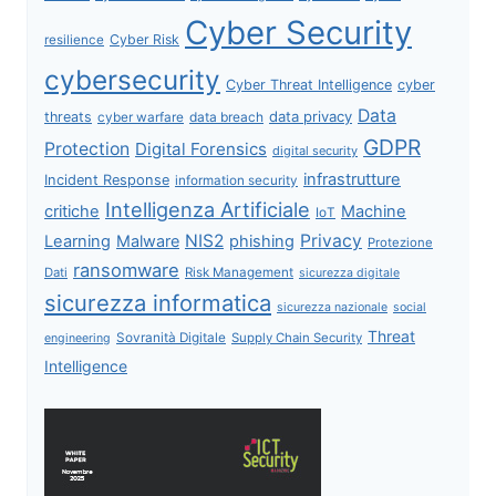
Cyber Security
Cyber Risk
resilience
cybersecurity
Cyber Threat Intelligence
cyber
Data
data privacy
threats
data breach
cyber warfare
GDPR
Protection
Digital Forensics
digital security
infrastrutture
Incident Response
information security
Intelligenza Artificiale
critiche
Machine
IoT
NIS2
Privacy
Learning
Malware
phishing
Protezione
ransomware
Dati
Risk Management
sicurezza digitale
sicurezza informatica
sicurezza nazionale
social
Threat
Sovranità Digitale
Supply Chain Security
engineering
Intelligence