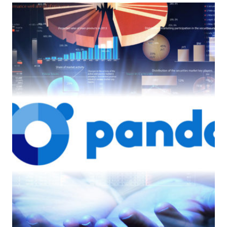
LA
SICUREZZA
E
COSÌ
ANCHE
I
TEAM
DELL’IT