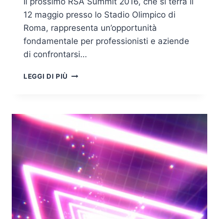
Il prossimo RSA Summit 2016, che si terrà il
12 maggio presso lo Stadio Olimpico di
Roma, rappresenta un’opportunità
fondamentale per professionisti e aziende
di confrontarsi…
12
LEGGI DI PIÙ
MAGGIO
2016,
STADIO
OLIMPICO
DI
ROMA,
TUTTO
PRONTO
PER
RSA
SUMMIT