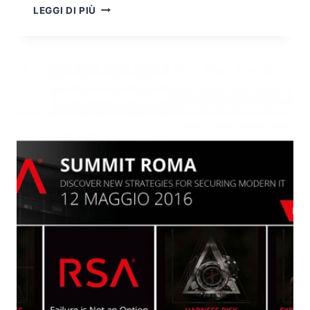
TECNOLOGIE
LEGGI DI PIÙ
DI
DATA
ANALYTICS
PER
EFFETTUARE
REAL-
TIME
SECURITY