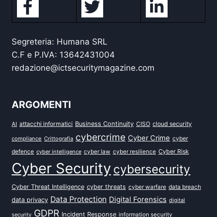
Segreteria: Humana SRL
C.F e P.IVA: 13642431004
redazione@ictsecuritymagazine.com
ARGOMENTI
attacchi informatici
Business Continuity
CISO
cloud security
AI
cybercrime
Cyber Crime
cyber
compliance
Crittografia
defence
Cyber Risk
cyber intelligence
cyber law
cyber resilience
Cyber Security
cybersecurity
Cyber Threat Intelligence
cyber threats
data breach
cyber warfare
Data Protection
Digital Forensics
data privacy
digital
GDPR
Incident Response
security
information security