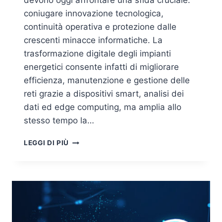
devono oggi affrontare una sfida cruciale:
coniugare innovazione tecnologica,
continuità operativa e protezione dalle
crescenti minacce informatiche. La
trasformazione digitale degli impianti
energetici consente infatti di migliorare
efficienza, manutenzione e gestione delle
reti grazie a dispositivi smart, analisi dei
dati ed edge computing, ma amplia allo
stesso tempo la…
FORNITORI
LEGGI DI PIÙ
DI
ENERGIA:
LA
SICUREZZA
INFORMATICA
È
UN