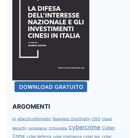
ARGOMENTI
attacchi informatici
Business Continuity
CISO
cloud
AI
cybercrime
Cyber
security
compliance
Crittografia
Crime
cyber defence
cyber intelligence
cyber law
cyber