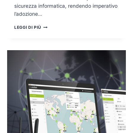
sicurezza informatica, rendendo imperativo
l’adozione…
ZERO
LEGGI DI PIÙ
TRUST
E
SMART
INDUSTRY:
METTERE
IN
SICUREZZA
CLOUD,
OT,
IIOT,
E
AMBIENTI
M2M
ATTRAVERSO
STRATEGIE
AVANZATE
DI