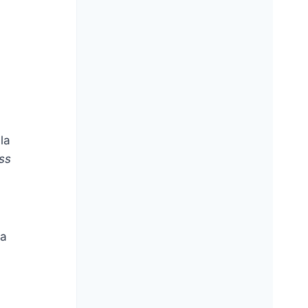
lla
ss
la