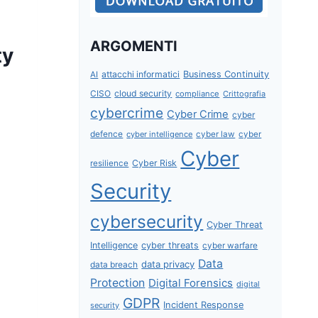
ARGOMENTI
ty
attacchi informatici
Business Continuity
AI
CISO
cloud security
compliance
Crittografia
cybercrime
Cyber Crime
cyber
defence
cyber intelligence
cyber law
cyber
Cyber
Cyber Risk
resilience
Security
cybersecurity
Cyber Threat
Intelligence
cyber threats
cyber warfare
Data
data privacy
data breach
Protection
Digital Forensics
digital
GDPR
Incident Response
security