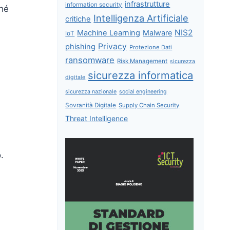
infrastrutture
information security
hé
Intelligenza Artificiale
critiche
NIS2
Machine Learning
Malware
IoT
Privacy
phishing
Protezione Dati
ransomware
Risk Management
sicurezza
sicurezza informatica
digitale
sicurezza nazionale
social engineering
Sovranità Digitale
Supply Chain Security
Threat Intelligence
.
.