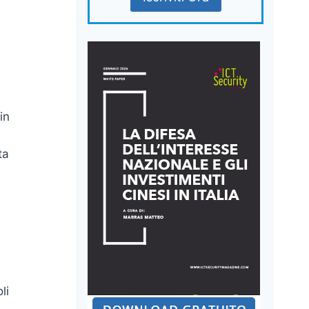
in
ta
li