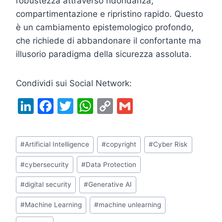
robustezza attraverso ridondanza,
compartimentazione e ripristino rapido. Questo
è un cambiamento epistemologico profondo,
che richiede di abbandonare il confortante ma
illusorio paradigma della sicurezza assoluta.
Condividi sui Social Network:
Li
F
T
W
C
G
n
a
w
h
o
m
k
c
itt
at
p
ai
Tag
#
Artificial Intelligence
#
copyright
#
Cyber Risk
e
e
er
s
y
l
articolo:
dI
b
A
Li
#
cybersecurity
#
Data Protection
n
o
p
n
#
digital security
#
Generative AI
o
p
k
#
Machine Learning
#
machine unlearning
k