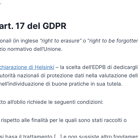
.
l’art. 17 del GDPR
sonali (in inglese
“right to erasure”
o “
right to be forgotte
zio normativo dell’Unione.
chiarazione di Helsinki
– la scelta dell’EDPB di dedicargli
orità nazionali di protezione dati nella valutazione del
nell’individuazione di buone pratiche in sua tutela.
ritto all’oblio richiede le seguenti condizioni:
ispetto alle finalità per le quali sono stati raccolti o
i si basa il trattamento […] e non sussiste altro fondame