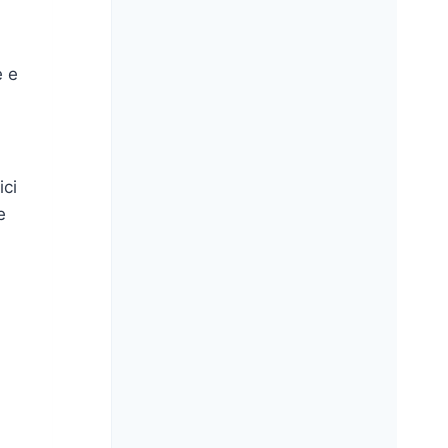
e e
ici
e