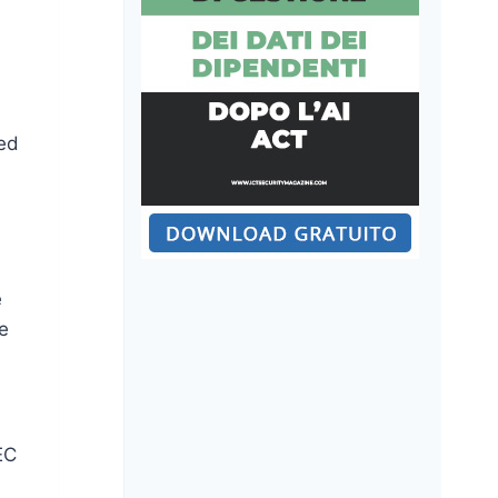
 ed
a
e
 e
EC