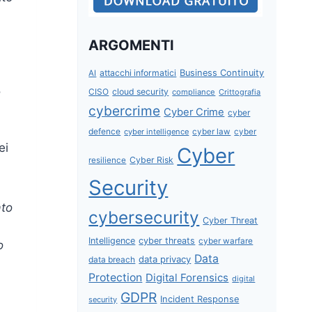
ARGOMENTI
attacchi informatici
Business Continuity
AI
o
CISO
cloud security
compliance
Crittografia
cybercrime
Cyber Crime
cyber
defence
cyber intelligence
cyber law
cyber
ei
Cyber
Cyber Risk
resilience
Security
ato
cybersecurity
Cyber Threat
Intelligence
cyber threats
cyber warfare
o
Data
data privacy
data breach
Protection
Digital Forensics
digital
GDPR
Incident Response
security