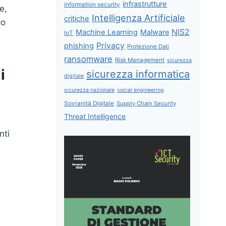
infrastrutture
information security
e,
Intelligenza Artificiale
critiche
co
NIS2
Machine Learning
Malware
IoT
Privacy
phishing
Protezione Dati
ransomware
Risk Management
sicurezza
i
sicurezza informatica
digitale
sicurezza nazionale
social engineering
Sovranità Digitale
Supply Chain Security
Threat Intelligence
nti