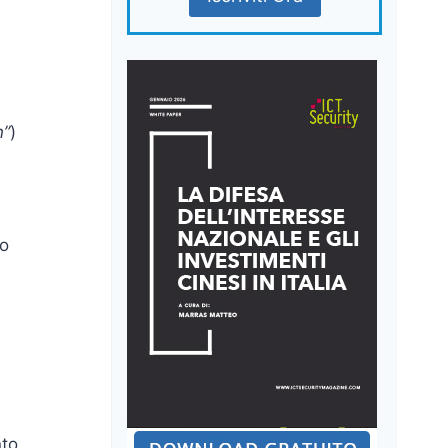
n”
)
lo
nto