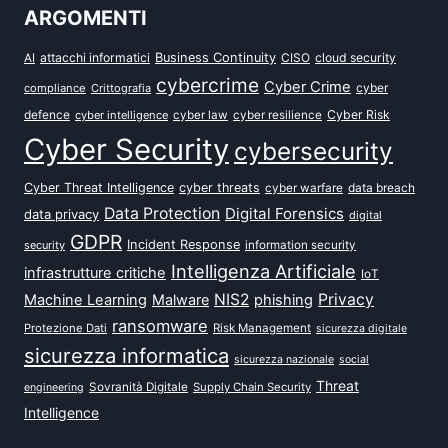
ARGOMENTI
attacchi informatici
Business Continuity
CISO
cloud security
AI
cybercrime
Cyber Crime
cyber
compliance
Crittografia
defence
Cyber Risk
cyber intelligence
cyber law
cyber resilience
Cyber Security
cybersecurity
Cyber Threat Intelligence
cyber threats
data breach
cyber warfare
Data Protection
Digital Forensics
data privacy
digital
GDPR
Incident Response
security
information security
Intelligenza Artificiale
infrastrutture critiche
IoT
NIS2
Privacy
Machine Learning
Malware
phishing
ransomware
Protezione Dati
Risk Management
sicurezza digitale
sicurezza informatica
sicurezza nazionale
social
Threat
Sovranità Digitale
Supply Chain Security
engineering
Intelligence