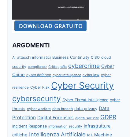
ARGOMENTI
attacchi informatici
Business Continuity
CISO
cloud
AI
cybercrime
Cyber
security
compliance
Crittografia
Crime
cyber defence
cyber intelligence
cyber law
cyber
Cyber Security
Cyber Risk
resilience
cybersecurity
Cyber Threat Intelligence
cyber
Data
data privacy
threats
data breach
cyber warfare
GDPR
Protection
Digital Forensics
digital security
infrastrutture
Incident Response
information security
Intelligenza Artificiale
critiche
Machine
IoT