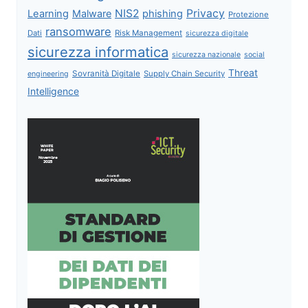
NIS2
Privacy
Learning
Malware
phishing
Protezione
ransomware
Dati
Risk Management
sicurezza digitale
sicurezza informatica
sicurezza nazionale
social
Threat
Sovranità Digitale
Supply Chain Security
engineering
Intelligence