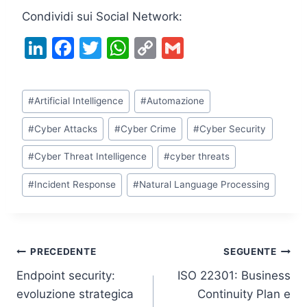
Condividi sui Social Network:
Li
F
T
W
C
G
n
a
w
h
o
m
k
c
itt
at
p
ai
Tag
#
Artificial Intelligence
#
Automazione
e
e
er
s
y
l
articolo:
dI
b
A
Li
#
Cyber Attacks
#
Cyber Crime
#
Cyber Security
n
o
p
n
#
Cyber Threat Intelligence
#
cyber threats
o
p
k
#
Incident Response
#
Natural Language Processing
k
Navigazione
PRECEDENTE
SEGUENTE
Endpoint security:
ISO 22301: Business
articoli
evoluzione strategica
Continuity Plan e