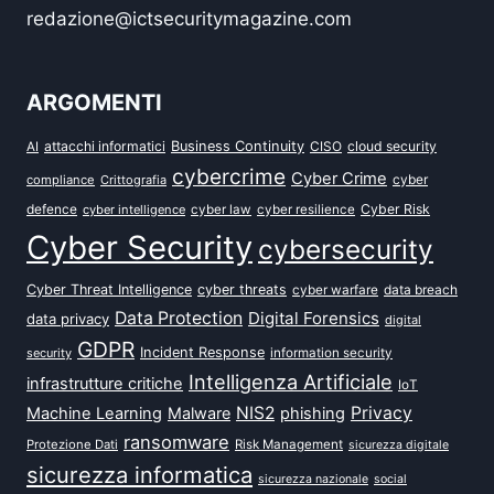
redazione@ictsecuritymagazine.com
ARGOMENTI
attacchi informatici
Business Continuity
CISO
cloud security
AI
cybercrime
Cyber Crime
cyber
compliance
Crittografia
defence
Cyber Risk
cyber intelligence
cyber law
cyber resilience
Cyber Security
cybersecurity
Cyber Threat Intelligence
cyber threats
data breach
cyber warfare
Data Protection
Digital Forensics
data privacy
digital
GDPR
Incident Response
security
information security
Intelligenza Artificiale
infrastrutture critiche
IoT
NIS2
Privacy
Machine Learning
Malware
phishing
ransomware
Protezione Dati
Risk Management
sicurezza digitale
sicurezza informatica
sicurezza nazionale
social