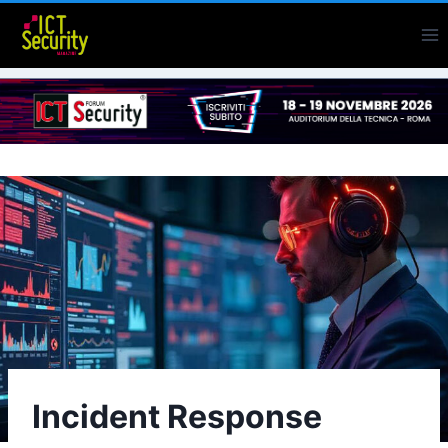
Salta
al
contenuto
Incident Response