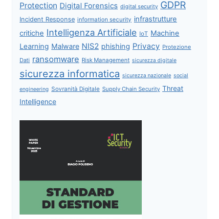
GDPR
Protection
Digital Forensics
digital security
infrastrutture
Incident Response
information security
Intelligenza Artificiale
critiche
Machine
IoT
NIS2
Privacy
Learning
Malware
phishing
Protezione
ransomware
Dati
Risk Management
sicurezza digitale
sicurezza informatica
sicurezza nazionale
social
Threat
Sovranità Digitale
Supply Chain Security
engineering
Intelligence