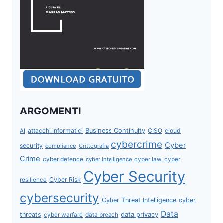
ARGOMENTI
attacchi informatici
Business Continuity
CISO
cloud
AI
cybercrime
Cyber
security
compliance
Crittografia
Crime
cyber defence
cyber intelligence
cyber law
cyber
Cyber Security
Cyber Risk
resilience
cybersecurity
Cyber Threat Intelligence
cyber
Data
data privacy
threats
data breach
cyber warfare