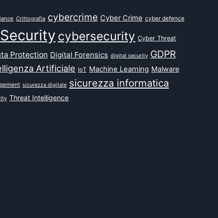
cybercrime
Cyber Crime
cyber defence
iance
Crittografia
Security
cybersecurity
Cyber Threat
GDPR
ta Protection
Digital Forensics
digital security
elligenza Artificiale
Machine Learning
Malware
IoT
sicurezza informatica
agement
sicurezza digitale
Threat Intelligence
ity