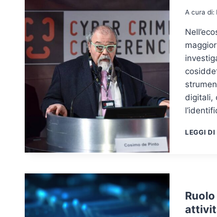
A cura di:
Nell’ec
maggior
investiga
cosiddet
strument
digitali
l’identif
LEGGI DI
Ruolo 
attivi