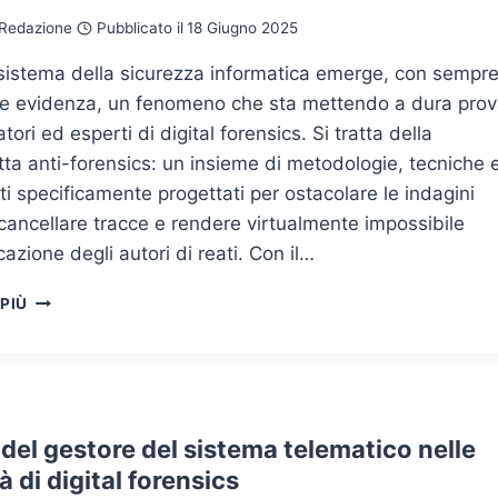
ANTI-
Redazione
Pubblicato il
18 Giugno 2025
FORENSICS,
AUDITABILITÀ
osistema della sicurezza informatica emerge, con sempr
E
e evidenza, un fenomeno che sta mettendo a dura pro
PROVA
tori ed esperti di digital forensics. Si tratta della
DIGITALE
ta anti-forensics: un insieme di metodologie, tecniche 
i specificamente progettati per ostacolare le indagini
, cancellare tracce e rendere virtualmente impossibile
icazione degli autori di reati. Con il…
ANTI-
 PIÙ
FORENSICS:
UNA
SFIDA
IN
CONTINUA
EVOLUZIONE
del gestore del sistema telematico nelle
tà di digital forensics