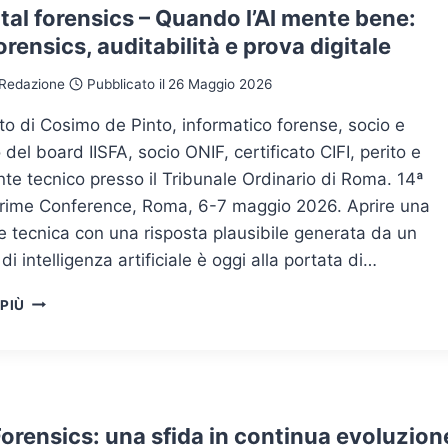
ital forensics – Quando l’AI mente bene:
orensics, auditabilità e prova digitale
Redazione
Pubblicato il
26 Maggio 2026
to di Cosimo de Pinto, informatico forense, socio e
el board IISFA, socio ONIF, certificato CIFI, perito e
te tecnico presso il Tribunale Ordinario di Roma. 14ª
rime Conference, Roma, 6-7 maggio 2026. Aprire una
e tecnica con una risposta plausibile generata da un
di intelligenza artificiale è oggi alla portata di…
AI
 PIÙ
DIGITAL
FORENSICS
–
QUANDO
L’AI
MENTE
orensics: una sfida in continua evoluzion
BENE: