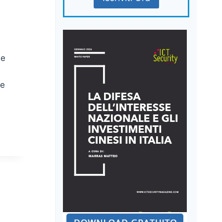
he
 e