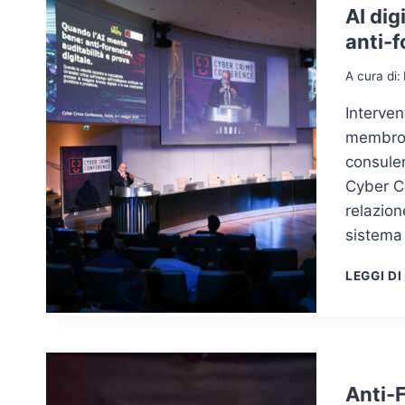
AI dig
anti-f
A cura di:
Interven
membro d
consulen
Cyber C
relazion
sistema 
LEGGI DI
Anti-F