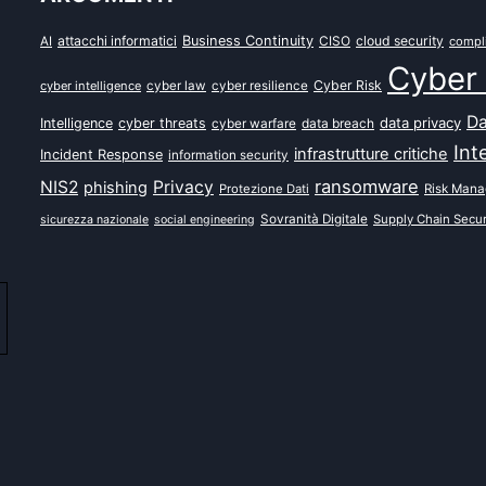
attacchi informatici
Business Continuity
CISO
cloud security
AI
compl
Cyber 
Cyber Risk
cyber intelligence
cyber law
cyber resilience
Da
data privacy
Intelligence
cyber threats
data breach
cyber warfare
Int
infrastrutture critiche
Incident Response
information security
ransomware
NIS2
Privacy
phishing
Protezione Dati
Risk Man
Sovranità Digitale
Supply Chain Secur
sicurezza nazionale
social engineering