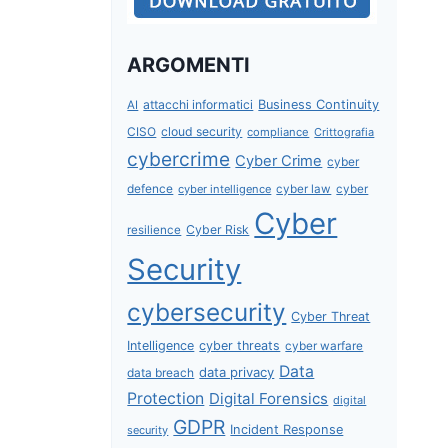
ARGOMENTI
attacchi informatici
Business Continuity
AI
CISO
cloud security
compliance
Crittografia
cybercrime
Cyber Crime
cyber
defence
cyber intelligence
cyber law
cyber
Cyber
Cyber Risk
resilience
Security
cybersecurity
Cyber Threat
Intelligence
cyber threats
cyber warfare
Data
data privacy
data breach
Protection
Digital Forensics
digital
GDPR
Incident Response
security