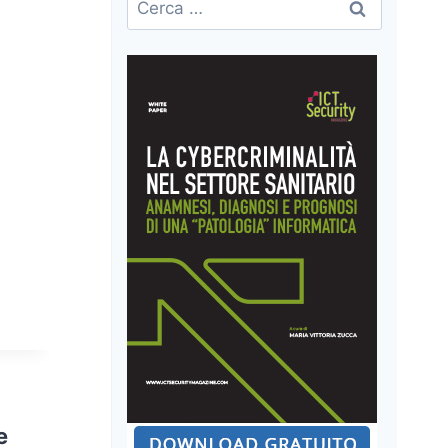
per:
e