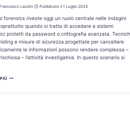
Francesco Lazzini
Pubblicato il
1 Luglio 2024
al forensics riveste oggi un ruolo centrale nelle indagini
soprattutto quando si tratta di accedere a sistemi
ici protetti da password o crittografia avanzata. Tecnic
hiding e misure di sicurezza progettate per cancellare
icamente le informazioni possono rendere complessa –
rischiosa – l’attività investigativa. In questo scenario si
RUOLO
 PIÙ
DEL
GESTORE
DEL
SISTEMA
TELEMATICO
NELLE
ATTIVITÀ
DI