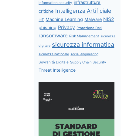
infrastrutture
information security
Intelligenza Artificiale
critiche
NIS2
Machine Learning
Malware
IoT
Privacy
phishing
Protezione Dati
ransomware
Risk Management
sicurezza
sicurezza informatica
digitale
sicurezza nazionale
social engineering
Sovranità Digitale
Supply Chain Security
Threat Intelligence