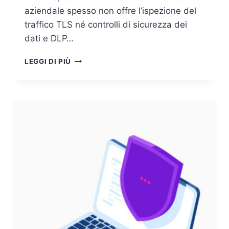
aziendale spesso non offre l’ispezione del
traffico TLS né controlli di sicurezza dei
dati e DLP…
BROWSER
LEGGI DI PIÙ
AZIENDALE
E
SSE:
INSIEME
È
MEGLIO