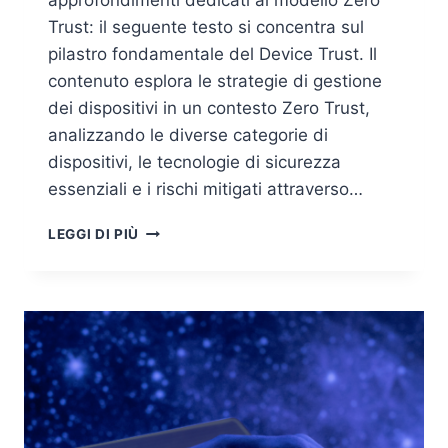
approfondimenti dedicati al modello Zero
Trust: il seguente testo si concentra sul
pilastro fondamentale del Device Trust. Il
contenuto esplora le strategie di gestione
dei dispositivi in un contesto Zero Trust,
analizzando le diverse categorie di
dispositivi, le tecnologie di sicurezza
essenziali e i rischi mitigati attraverso…
DEVICE
LEGGI DI PIÙ
TRUST:
GESTIONE
E
SICUREZZA
DEI
DISPOSITIVI
NELL’ARCHITETTURA
ZERO
TRUST