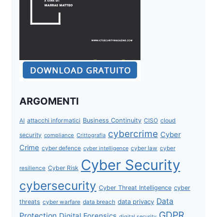
ARGOMENTI
attacchi informatici
Business Continuity
CISO
cloud
AI
cybercrime
Cyber
security
compliance
Crittografia
Crime
cyber defence
cyber intelligence
cyber law
cyber
Cyber Security
Cyber Risk
resilience
cybersecurity
Cyber Threat Intelligence
cyber
Data
data privacy
threats
data breach
cyber warfare
GDPR
Protection
Digital Forensics
digital security