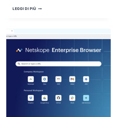
IL
LEGGI DI PIÙ
FATTORE
UMANO
NEGLI
EVENTI
DI
CYBER
SECURITY