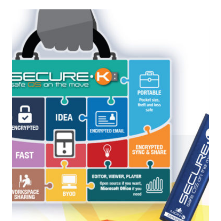
È
NELLO
ZAINO