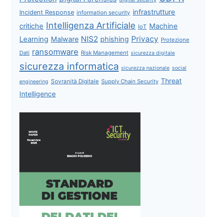
infrastrutture
Incident Response
information security
Intelligenza Artificiale
critiche
Machine
IoT
NIS2
Privacy
Learning
Malware
phishing
Protezione
ransomware
Dati
Risk Management
sicurezza digitale
sicurezza informatica
sicurezza nazionale
social
Threat
Sovranità Digitale
Supply Chain Security
engineering
Intelligence