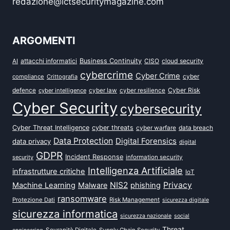
redazione@ictsecuritymagazine.com
ARGOMENTI
attacchi informatici
Business Continuity
CISO
cloud security
AI
cybercrime
Cyber Crime
cyber
compliance
Crittografia
defence
Cyber Risk
cyber intelligence
cyber law
cyber resilience
Cyber Security
cybersecurity
Cyber Threat Intelligence
cyber threats
data breach
cyber warfare
Data Protection
Digital Forensics
data privacy
digital
GDPR
Incident Response
security
information security
Intelligenza Artificiale
infrastrutture critiche
IoT
NIS2
Privacy
Machine Learning
Malware
phishing
ransomware
Protezione Dati
Risk Management
sicurezza digitale
sicurezza informatica
sicurezza nazionale
social
Threat
Sovranità Digitale
Supply Chain Security