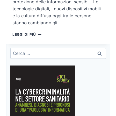
protezione delle informazioni sensibili. Le
tecnologie digitali, i nuovi dispositivi mobili
e la cultura diffusa oggi tra le persone
stanno cambiando gli…
CYBER
LEGGI DI PIÙ
SECURITY
SEMPLICE
E
Ricerca
TASCABILE
per:
–
CON
SECURE-
K
PUOI
LAVORARE
QUANDO,
DOVE
E
COME
VUOI.