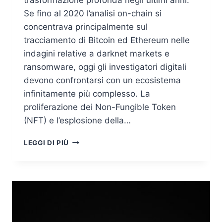
trasformazione profonda negli ultimi anni.
Se fino al 2020 l’analisi on-chain si
concentrava principalmente sul
tracciamento di Bitcoin ed Ethereum nelle
indagini relative a darknet markets e
ransomware, oggi gli investigatori digitali
devono confrontarsi con un ecosistema
infinitamente più complesso. La
proliferazione dei Non-Fungible Token
(NFT) e l’esplosione della…
BLOCKCHAIN
LEGGI DI PIÙ
FORENSICS:
OLTRE
LE
CRIPTOVALUTE
–
TRACCIAMENTO
NFT