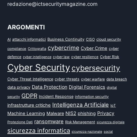
redazione@ictsecuritymagazine.com
ARGOMENTI
attacchi informatici
Business Continuity
CISO
cloud security
AI
cybercrime
Cyber Crime
cyber
compliance
Crittografia
defence
Cyber Risk
cyber intelligence
cyber law
cyber resilience
Cyber Security
cybersecurity
Cyber Threat Intelligence
cyber threats
data breach
cyber warfare
Data Protection
Digital Forensics
data privacy
digital
GDPR
Incident Response
security
information security
Intelligenza Artificiale
infrastrutture critiche
IoT
NIS2
Privacy
Machine Learning
Malware
phishing
ransomware
Protezione Dati
Risk Management
sicurezza digitale
sicurezza informatica
sicurezza nazionale
social