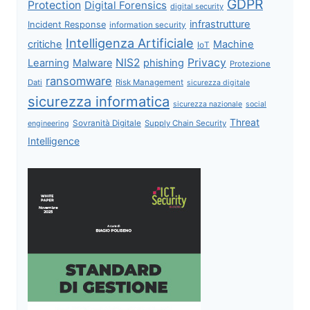
GDPR
Protection
Digital Forensics
digital security
infrastrutture
Incident Response
information security
Intelligenza Artificiale
critiche
Machine
IoT
NIS2
Privacy
Learning
Malware
phishing
Protezione
ransomware
Dati
Risk Management
sicurezza digitale
sicurezza informatica
sicurezza nazionale
social
Threat
Sovranità Digitale
Supply Chain Security
engineering
Intelligence