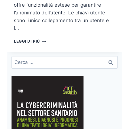
offre funzionalità estese per garantire
l’anonimato dell’utente. Le chiavi utente
sono l’unico collegamento tra un utente e
i…
CYBERSECURITY
LEGGI DI PIÙ
PER
LA
BLOCKCHAIN
Ricerca
E
per:
LA
BLOCKCHAIN
PER
LA
CYBERSECURITY
(3/3)