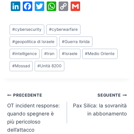
Li
F
T
W
C
G
n
a
w
h
o
m
k
c
itt
at
p
ai
Tag
#
cybersecurity
#
cyberwarfare
e
e
er
s
y
l
articolo:
dI
b
A
Li
#
geopolitica di Israele
#
Guerra Ibrida
n
o
p
n
#
intelligence
#
Iran
#
Israele
#
Medio Oriente
o
p
k
#
Mossad
#
Unità 8200
k
Navigazione
PRECEDENTE
SEGUENTE
OT incident response:
Pax Silica: la sovranità
articoli
quando spegnere è
in abbonamento
più pericoloso
dell’attacco