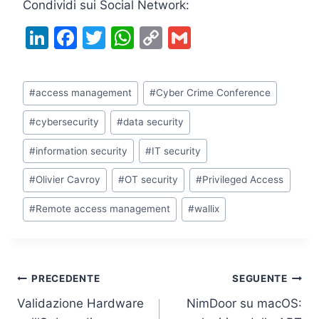
Condividi sui Social Network:
Li
F
T
W
C
G
n
a
w
h
o
m
k
c
itt
at
p
ai
Tag
#
access management
#
Cyber Crime Conference
e
e
er
s
y
l
articolo:
dI
b
A
Li
#
cybersecurity
#
data security
n
o
p
n
#
information security
#
IT security
o
p
k
#
Olivier Cavroy
#
OT security
#
Privileged Access
k
#
Remote access management
#
wallix
Navigazione
PRECEDENTE
SEGUENTE
Validazione Hardware
NimDoor su macOS:
articoli